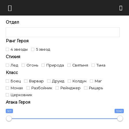
Отдел
Ранг Героя
4 звезды
5 звезд
Стихия
Лед
Огонь
Природа
Святыня
Тьма
Класс
Боец
Варвар
Друид
Колдун
Маг
Монах
Разбойник
Рейнджер
Рыцарь
Церковник
Атака Героя
501
1040