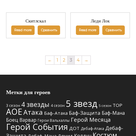
Скитлскал
Леди Лок
Read more
Сравнить
Read more
Сравнить
←
1
2
3
4
→
Метки для героев
5 звезд
4 звезды
TOP
3 сезон
4 сезон
5 сезон
АОЕ
Атака
Баф-Защита
Баф-Мана
Баф-Атака
Герой Месяца
Боец
Варвар
Герои Вальхаллы
Герой События
Дебаф-
ДОТ
Дебаф-Атака
Костюм
Защита
Колдун
Дебаф-Мана
Друид