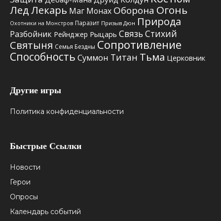
Лед
Лекарь
Огонь
Оборона
Маг
Монах
Природа
Паразит
Призыв Дюн
Охотники на Монстров
Связь Стихий
Разбойник
Рыцарь
Рейнджер
Сопротивление
Святыня
Семья Бездны
Способность
Тьма
Титан
Суммон
Церковник
Другие игры
Политика конфиденциальности
Быстрые Ссылки
Новости
Герои
Опросы
Календарь событий