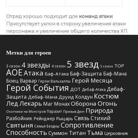
Отряд хорошо подходит для
команд атаки
.
Присутствует уклон в сторону увеличения атаки
персонажа и увеличение общего количества ХП.
Метки для героев
5 звезд
4 звезды
TOP
3 сезон
4 сезон
5 сезон
АОЕ
Атака
Баф-Защита
Баф-Мана
Баф-Атака
Герой Месяца
Боец
Варвар
Герои Вальхаллы
Герой События
Дебаф-
ДОТ
Дебаф-Атака
Костюм
Защита
Колдун
Дебаф-Мана
Друид
Лед
Лекарь
Огонь
Оборона
Маг
Монах
Природа
Паразит
Призыв Дюн
Охотники на Монстров
Связь Стихий
Разбойник
Рыцарь
Рейнджер
Сопротивление
Святыня
Семья Бездны
Способность
Тьма
Титан
Суммон
Церковник