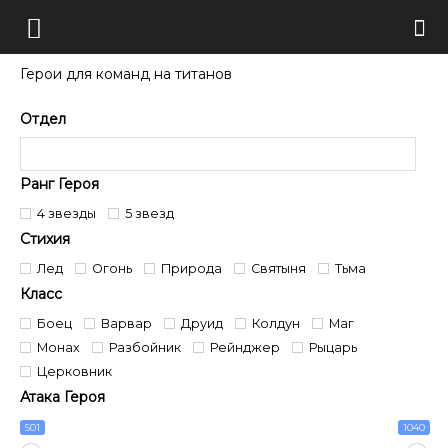
Герои для команд на титанов
Отдел
Ранг Героя
4 звезды
5 звезд
Стихия
Лед
Огонь
Природа
Святыня
Тьма
Класс
Боец
Варвар
Друид
Колдун
Маг
Монах
Разбойник
Рейнджер
Рыцарь
Церковник
Атака Героя
501
1040