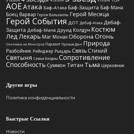
3 сезон
4 сезон
5 сезон
АОЕ
Атака
Баф-Защита
Баф-Мана
Баф-Атака
Герой Месяца
Боец
Варвар
Герои Вальхаллы
Герой События
Дебаф-
ДОТ
Дебаф-Атака
Костюм
Защита
Колдун
Дебаф-Мана
Друид
Лед
Лекарь
Огонь
Оборона
Маг
Монах
Природа
Паразит
Призыв Дюн
Охотники на Монстров
Связь Стихий
Разбойник
Рыцарь
Рейнджер
Сопротивление
Святыня
Семья Бездны
Способность
Тьма
Титан
Суммон
Церковник
Другие игры
Политика конфиденциальности
Быстрые Ссылки
Новости