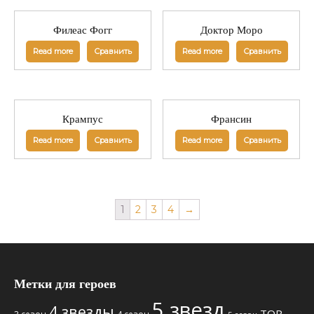
Филеас Фогг
Доктор Моро
Read more
Сравнить
Read more
Сравнить
Крампус
Франсин
Read more
Сравнить
Read more
Сравнить
1
2
3
4
→
Метки для героев
5 звезд
4 звезды
TOP