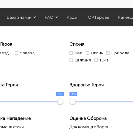
База Знаний
FAQ
Коды
TOP Героев
Календ
 Героя
Стихия
звезды
5 звезд
Лед
Огонь
Природа
Святыня
Тьма
та Героя
Здоровье Героя
957
935
ка Нападение
Оценка Оборона
оманд атаки
Для команд обороны