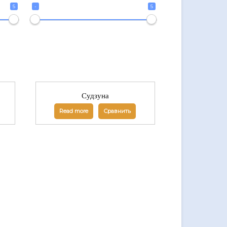
5
-
5
Судзуна
Read more
Сравнить