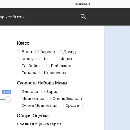
Контакты
арь событий
Класс
Боец
Варвар
Друид
Колдун
Маг
Монах
Разбойник
Рейнджер
Рыцарь
Церковник
Скорость Набора Маны
Быстрая
Заряд
1830
Медленная
Очень Быстрая
Очень Медленная
Средняя
Общая Оценка
Средняя оценка Героя