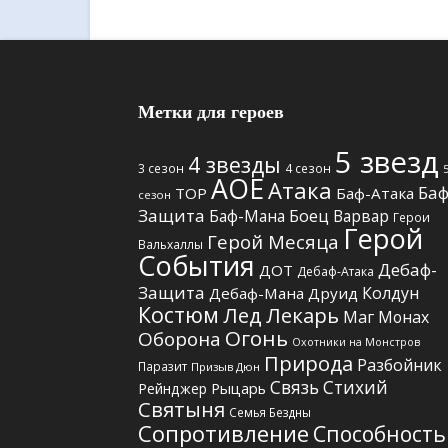
Метки для героев
5 звезд
4 звезды
3 сезон
4 сезон
АОЕ
Атака
Баф
TOP
Баф-Атака
сезон
Защита
Боец
Баф-Мана
Варвар
Герои
Герой
Герой Месяца
Вальхаллы
События
Дебаф-
ДОТ
Дебаф-Атака
Защита
Колдун
Дебаф-Мана
Друид
Костюм
Лед
Лекарь
Маг
Монах
Огонь
Оборона
Охотники на Монстров
Природа
Разбойник
Паразит
Призыв Дюн
Связь Стихий
Рыцарь
Рейнджер
Святыня
Семья Бездны
Сопротивление
Способность