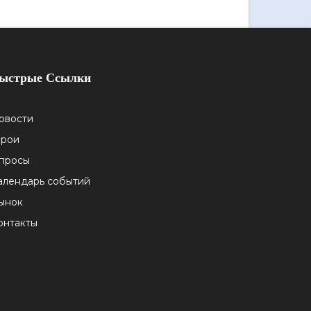
ыстрые Ссылки
овости
ерои
просы
алендарь событий
ынок
онтакты