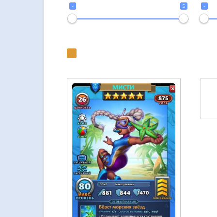
-
5
-