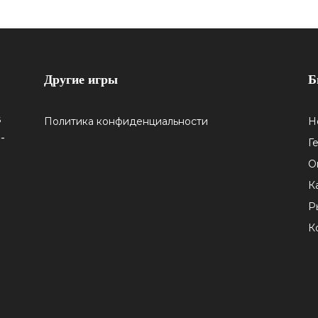
Другие игры
Б
5
Политика конфиденциальности
Н
-
Г
О
К
Р
К