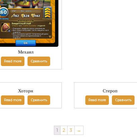
Мехаил
Read more
Сравнить
Хоторн
Стероп
Read more
Сравнить
Read more
Сравнить
1
2
3
→