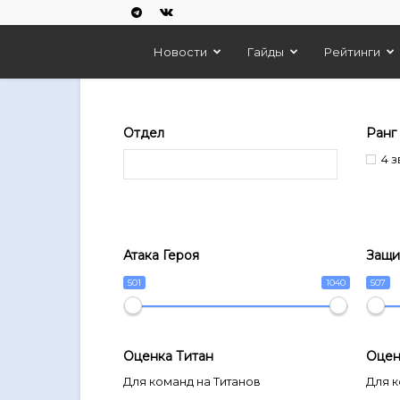
Empires
Новости
Гайды
Рейтинги
And
Отдел
Ранг
Puzzles
4 
Атака Героя
Защи
501
1040
507
Оценка Титан
Оцен
Для команд на Титанов
Для к