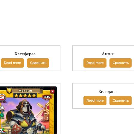
Хетеферес
Анзия
Read more
Сравнить
Read more
Сравнить
Келидана
Read more
Сравнить