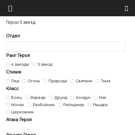
Герои 5 звезд
Отдел
Ранг Героя
4 звезды
5 звезд
Стихия
Лед
Огонь
Природа
Святыня
Тьма
Класс
Боец
Варвар
Друид
Колдун
Маг
Монах
Разбойник
Рейнджер
Рыцарь
Церковник
Атака Героя