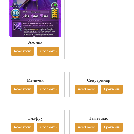
Акония
Read more
Сравнить
Меин-ни
Скаргремар
Read more
Сравнить
Read more
Сравнить
Снофру
Таметомо
Read more
Сравнить
Read more
Сравнить