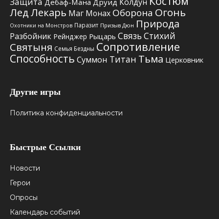
Костюм
Защита
Колдун
Дебаф-Мана
Друид
Лед
Лекарь
Огонь
Оборона
Маг
Монах
Природа
Паразит
Призыв Дюн
Охотники на Монстров
Связь Стихий
Разбойник
Рыцарь
Рейнджер
Сопротивление
Святыня
Семья Бездны
Способность
Тьма
Титан
Суммон
Церковник
Другие игры
Политика конфиденциальности
Быстрые Ссылки
Новости
Герои
Опросы
Календарь событий