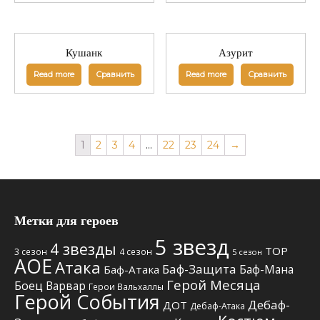
Кушанк
Азурит
Read more
Сравнить
Read more
Сравнить
1
2
3
4
…
22
23
24
→
Метки для героев
5 звезд
4 звезды
TOP
3 сезон
4 сезон
5 сезон
АОЕ
Атака
Баф-Защита
Баф-Мана
Баф-Атака
Герой Месяца
Боец
Варвар
Герои Вальхаллы
Герой События
Дебаф-
ДОТ
Дебаф-Атака