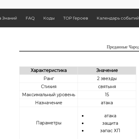
а Знаний
FAQ
Коды
TOP Героев
Календарь событий
Преданные Чаро
Характеристика
Значение
Ранг
2 звезды
Стихия
святыня
Максимальный уровень
15
Назначение
атака
атака
Параметры
защита
запас ХП