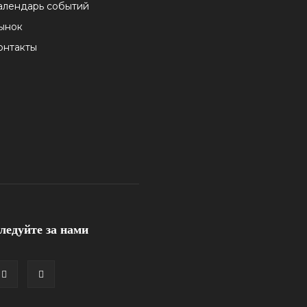
алендарь событий
ынок
онтакты
ледуйте за нами