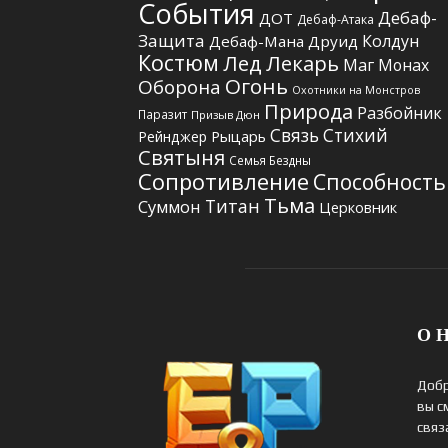
События
Дебаф-
ДОТ
Дебаф-Атака
Защита
Колдун
Дебаф-Мана
Друид
Костюм
Лед
Лекарь
Маг
Монах
Огонь
Оборона
Охотники на Монстров
Природа
Разбойник
Паразит
Призыв Дюн
Связь Стихий
Рыцарь
Рейнджер
Святыня
Семья Бездны
Сопротивление
Способность
Тьма
Титан
Суммон
Церковник
О Н
Добр
вы с
связ