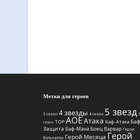
Метки для героев
5 звезд
4 звезды
3 сезон
4 сезон
АОЕ
Атака
Баф
TOP
Баф-Атака
сезон
Защита
Боец
Баф-Мана
Варвар
Герои
Герой
Герой Месяца
Вальхаллы