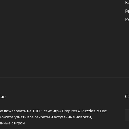
К
Р
К
ас
С
о пожаловать на ТОП 1 сайт игры Empires & Puzzles. У Нас
можете узнать все секреты и актуальные новости,
анные с игрой.