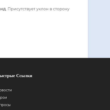
анд
. Присутствует уклон в сторону
ыстрые Ссылки
овости
ерои
просы