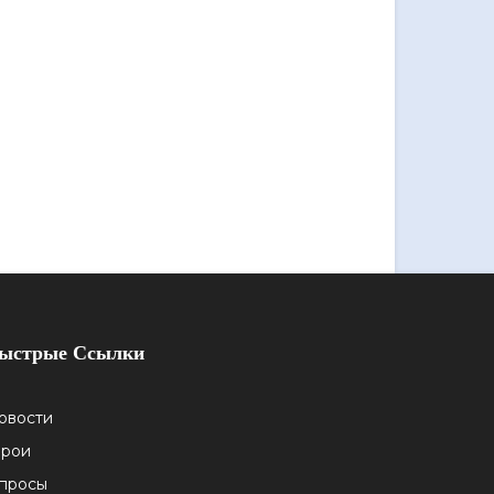
ыстрые Ссылки
овости
ерои
просы