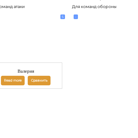
оманд атаки
Для команд обороны
5
-
Валерия
Read more
Сравнить