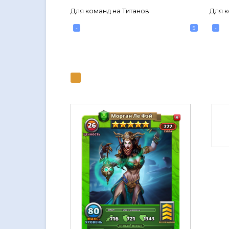
Для команд на Титанов
Для к
-
5
-