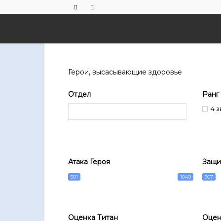
Герои, высасывающие здоровье
Отдел
Ранг
4 
Атака Героя
Защи
501
1040
507
Оценка Титан
Оцен