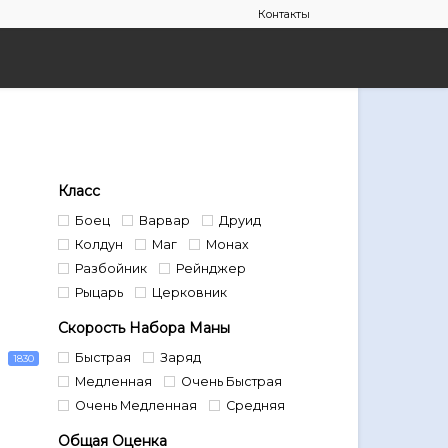
Контакты
Класс
Боец
Варвар
Друид
Колдун
Маг
Монах
Разбойник
Рейнджер
Рыцарь
Церковник
Скорость Набора Маны
Быстрая
Заряд
1830
Медленная
Очень Быстрая
Очень Медленная
Средняя
Общая Оценка