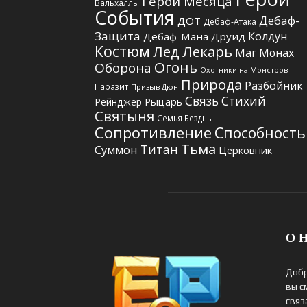
Герой Месяца
Вальхаллы
События
Дебаф-
ДОТ
Дебаф-Атака
Защита
Колдун
Дебаф-Мана
Друид
Костюм
Лед
Лекарь
Маг
Монах
Огонь
Оборона
Охотники на Монстров
Природа
Разбойник
Паразит
Призыв Дюн
Связь Стихий
Рыцарь
Рейнджер
Святыня
Семья Бездны
Сопротивление
Способность
Тьма
Титан
Суммон
Церковник
О Н
Добр
вы с
связ