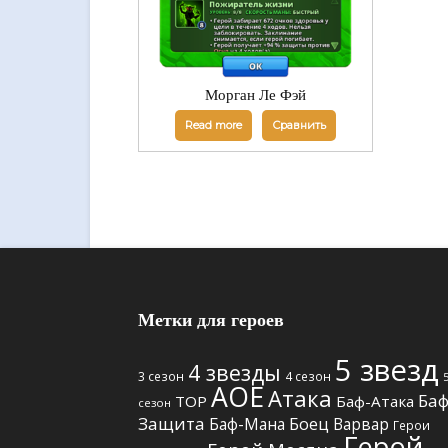
Морган Ле Фэй
Read more
Сравнить
Метки для героев
5 звезд
4 звезды
3 сезон
4 сезон
АОЕ
Атака
Баф
TOP
Баф-Атака
сезон
Защита
Боец
Баф-Мана
Варвар
Герои
Герой