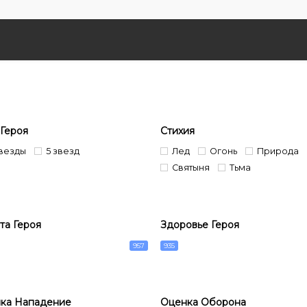
 Героя
Стихия
звезды
5 звезд
Лед
Огонь
Природа
Святыня
Тьма
та Героя
Здоровье Героя
957
935
ка Нападение
Оценка Оборона