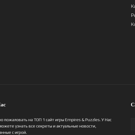
К
Р
К
ас
С
о пожаловать на ТОП 1 сайт игры Empires & Puzzles. У Нас
можете узнать все секреты и актуальные новости,
анные с игрой.