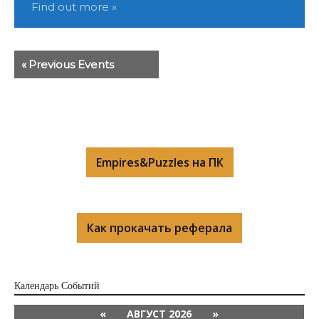
Find out more »
«
Previous Events
Empires&Puzzles на ПК
Как прокачать реферала
Календарь Cобытий
«
АВГУСТ 2026
»