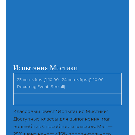
Испытания Мистики
23 сентября @ 10:00
-
24 сентября @ 10:00
Recurring Event
(See all)
Классовый квест "Испытания Мистики"
Доступные классы для выполнения: маг
волшебник Способности классов: Маг —
25% шанс нанести 15% дополнительного