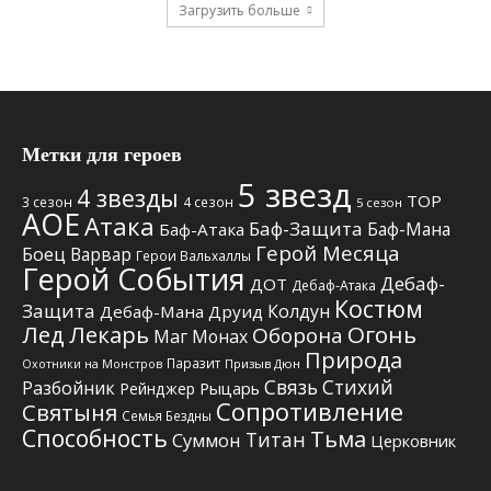
Загрузить больше
Метки для героев
5 звезд
4 звезды
TOP
3 сезон
4 сезон
5 сезон
АОЕ
Атака
Баф-Защита
Баф-Мана
Баф-Атака
Герой Месяца
Боец
Варвар
Герои Вальхаллы
Герой События
Дебаф-
ДОТ
Дебаф-Атака
Костюм
Защита
Колдун
Дебаф-Мана
Друид
Лед
Лекарь
Огонь
Оборона
Маг
Монах
Природа
Паразит
Призыв Дюн
Охотники на Монстров
Связь Стихий
Разбойник
Рыцарь
Рейнджер
Сопротивление
Святыня
Семья Бездны
Способность
Тьма
Титан
Суммон
Церковник