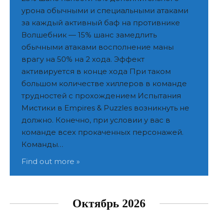
урона обычными и специальными атаками
за каждый активный баф на противнике
Волшебник — 15% шанс замедлить
обычными атаками восполнение маны
врагу на 50% на 2 хода. Эффект
активируется в конце хода При таком
большом количестве хиллеров в команде
трудностей с прохождением Испытания
Мистики в Empires & Puzzles возникнуть не
должно. Конечно, при условии у вас в
команде всех прокаченных персонажей.
Команды…
Find out more »
Октябрь 2026