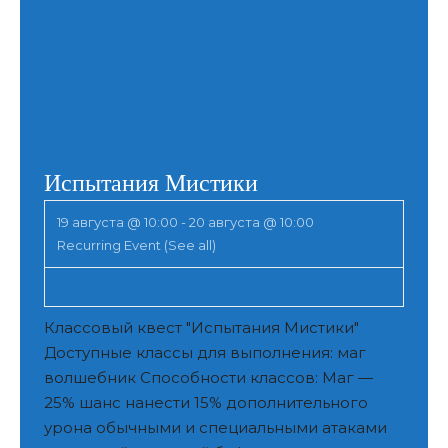
Испытания Мистики
19 августа @ 10:00
-
20 августа @ 10:00
Recurring Event
(See all)
Классовый квест "Испытания Мистики"
Доступные классы для выполнения: маг
волшебник Способности классов: Маг —
25% шанс нанести 15% дополнительного
урона обычными и специальными атаками