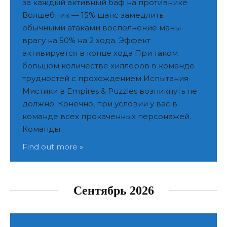
за каждый активный баф на противнике
Волшебник — 15% шанс замедлить
обычными атаками восполнение маны
врагу на 50% на 2 хода. Эффект
активируется в конце хода При таком
большом количестве хиллеров в команде
трудностей с прохождением Испытания
Мистики в Empires & Puzzles возникнуть не
должно. Конечно, при условии у вас в
команде всех прокаченных персонажей.
Команды…
Find out more »
Сентябрь 2026