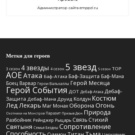
Администратор сайта emppzl.ru
Метки для героев
5 звезд
4 звезды
TOP
3 сезон
4 сезон
5 сезон
АОЕ
Атака
Баф-Защита
Баф-Мана
Баф-Атака
Герой Месяца
Боец
Варвар
Герои Вальхаллы
Герой События
Дебаф-
ДОТ
Дебаф-Атака
Костюм
Защита
Колдун
Дебаф-Мана
Друид
Лед
Лекарь
Огонь
Оборона
Маг
Монах
Природа
Паразит
Призыв Дюн
Охотники на Монстров
Связь Стихий
Разбойник
Рыцарь
Рейнджер
Сопротивление
Святыня
Семья Бездны
Способность
Тьма
Титан
Суммон
Церковник