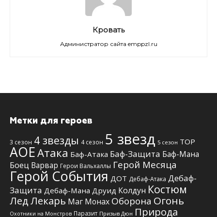
Кровать
Администратор сайта emppzl.ru
Метки для героев
5 звезд
4 звезды
TOP
3 сезон
4 сезон
5 сезон
АОЕ
Атака
Баф-Защита
Баф-Мана
Баф-Атака
Герой Месяца
Боец
Варвар
Герои Вальхаллы
Герой События
Дебаф-
ДОТ
Дебаф-Атака
Костюм
Защита
Колдун
Дебаф-Мана
Друид
Лед
Лекарь
Огонь
Оборона
Маг
Монах
Природа
Паразит
Призыв Дюн
Охотники на Монстров