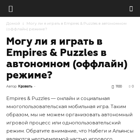
Домой
Могу ли я играть в Empires & Puzzles в автономном
(оффлайн) режиме?
Могу ли я играть в
Empires & Puzzles в
автономном (оффлайн)
режиме?
Автор
Кровать
-
1100
0
Empires & Puzzles — онлайн и социальная
многопользовательская мобильная игра. Таким
образом, мы не можем организовать автономный
игровой процесс или однопользовательский
режим. Обратите внимание, что Набеги и Альянсы
являются неотъемлемой частью игрового