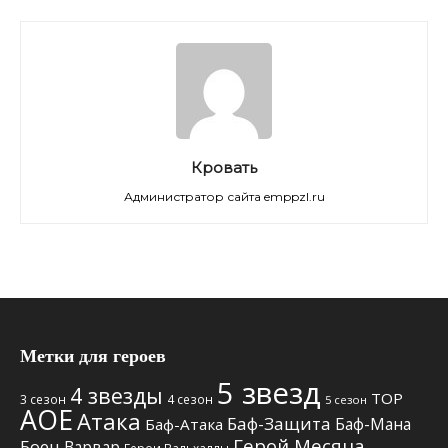
Кровать
Администратор сайта emppzl.ru
Метки для героев
5 звезд
4 звезды
TOP
3 сезон
4 сезон
5 сезон
АОЕ
Атака
Баф-Защита
Баф-Мана
Баф-Атака
Герой Месяца
Боец
Варвар