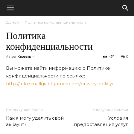
Домой
Политика конфиденциальности
Политика
конфиденциальности
Автор
Кровать
-
474
0
Вы можете найти
информацию о
Политике
конфиденциальности по ссылке
:
http://info.smallgiantgames.com/privacy-policy/
Предыдущая статья
Следующая статья
Как я могу удалить свой
Условия
аккаунт?
предоставления услуг