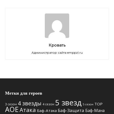
Кровать
Администратор сайта emppzl.ru
Метки для героев
5 звезд
4 звезды
TOP
3 сезон
4 сезон
5 сезон
АОЕ
Атака
Баф-Защита
Баф-Мана
Баф-Атака