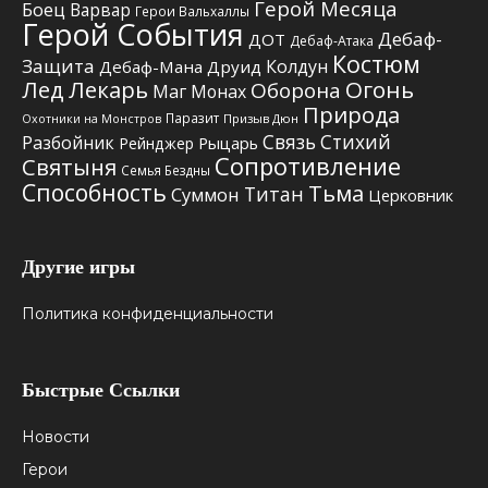
Герой Месяца
Боец
Варвар
Герои Вальхаллы
Герой События
Дебаф-
ДОТ
Дебаф-Атака
Костюм
Защита
Колдун
Дебаф-Мана
Друид
Лед
Лекарь
Огонь
Оборона
Маг
Монах
Природа
Паразит
Призыв Дюн
Охотники на Монстров
Связь Стихий
Разбойник
Рыцарь
Рейнджер
Сопротивление
Святыня
Семья Бездны
Способность
Тьма
Титан
Суммон
Церковник
Другие игры
Политика конфиденциальности
Быстрые Ссылки
Новости
Герои