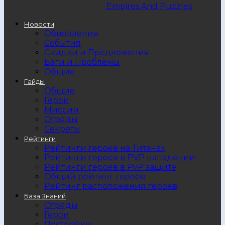
Empires And Puzzles
Новости
Обновления
События
Скидки и Предложения
Баги и Проблемы
Общие
Гайды
Общие
Герои
Миссии
Отряды
Секреты
Рейтинги
Рейтинги героев на Титанах
Рейтинги героев в PVP нападении
Рейтинги героев в PvP защите
Общий рейтинг героев
Рейтинг расположения героев
База Знаний
Отряды
Герои
Постройки