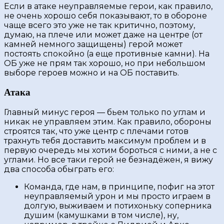
Если в атаке неуправляемые герои, как правило,
не очень хорошо себя показывают, то в обороне
чаще всего это уже не так критично, поэтому,
думаю, на плече или может даже на центре (от
камней немного защищены) герой может
постоять спокойно (а еще противные камни). На
ОБ уже не прям так хорошо, но при небольшом
выборе героев можно и на ОБ поставить.
Атака
Главный минус героя — бьем только по углам и
никак не управляем этим. Как правило, обороны
строятся так, что уже центр с плечами готов
трахнуть тебя доставить максимум проблем и в
первую очередь мы хотим бороться с ними, а не с
углами. Но все таки герой не безнадёжен, я вижу
два способа обыграть его:
Команда, где нам, в принципе, пофиг на этот
неуправляемый урон и мы просто играем в
долгую, выживаем и потихоньку соперника
душим (камушками в том числе), ну,