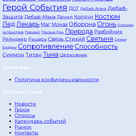
Герой События
Дебаф-
ДОТ
Дебаф-Атака
Костюм
Защита
Дебаф-Мана
Друид
Колдун
Лед
Лекарь
Огонь
Оборона
Маг
Монах
Охотники
Природа
Разбойник
Паразит
Призыв Дюн
на Монстров
Святыня
Связь Стихий
Рейнджер
Рыцарь
Семья
Сопротивление
Способность
Бездны
Тьма
Титан
Суммон
Церковник
Другие игры
Политика конфиденциальности
Быстрые Ссылки
Новости
Герои
Опросы
Календарь событий
Рынок
Контакты