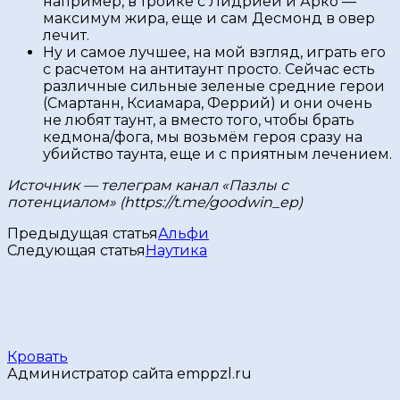
например, в тройке с Лидрией и Арко —
максимум жира, еще и сам Десмонд в овер
лечит.
Ну и самое лучшее, на мой взгляд, играть его
с расчетом на антитаунт просто. Сейчас есть
различные сильные зеленые средние герои
(Смартанн, Ксиамара, Феррий) и они очень
не любят таунт, а вместо того, чтобы брать
кедмона/фога, мы возьмём героя сразу на
убийство таунта, еще и с приятным лечением.
Источник — телеграм канал «Пазлы с
потенциалом» (https://t.me/goodwin_ep)
Предыдущая статья
Альфи
Следующая статья
Наутика
Кровать
Администратор сайта emppzl.ru