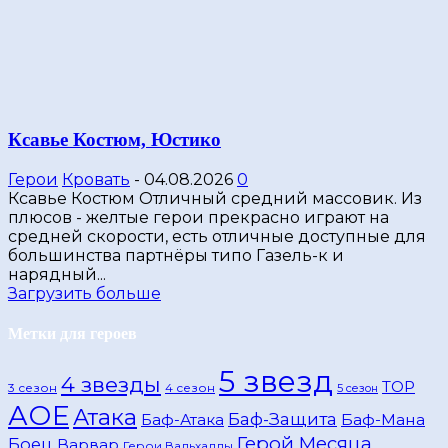
Ксавье Костюм, Юстико
Герои
Кровать
-
04.08.2026
0
Ксавье Костюм Отличный средний массовик. Из
плюсов - желтые герои прекрасно играют на
средней скорости, есть отличные доступные для
большинства партнёры типо Газель-к и
нарядный...
Загрузить больше
Метки для героев
5 звезд
4 звезды
TOP
3 сезон
4 сезон
5 сезон
АОЕ
Атака
Баф-Защита
Баф-Атака
Баф-Мана
Герой Месяца
Боец
Варвар
Герои Вальхаллы