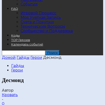
События
FAQ
Игровой Процесс
Моя Учетная Запись
Счета и Покупки
Технические Вопросы
Сообщество и Поддержка
Коды
TOP Героев
Календарь событий
Домой
Гайды
Герои
Десмонд
Гайды
Герои
Десмонд
Автор
Кровать
-
0