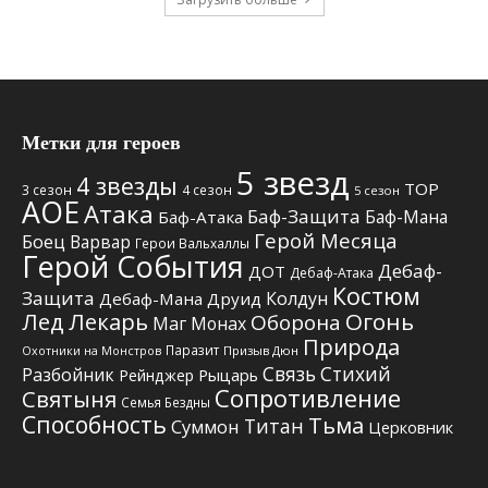
Метки для героев
5 звезд
4 звезды
TOP
3 сезон
4 сезон
5 сезон
АОЕ
Атака
Баф-Защита
Баф-Мана
Баф-Атака
Герой Месяца
Боец
Варвар
Герои Вальхаллы
Герой События
Дебаф-
ДОТ
Дебаф-Атака
Костюм
Защита
Колдун
Дебаф-Мана
Друид
Лед
Лекарь
Огонь
Оборона
Маг
Монах
Природа
Паразит
Призыв Дюн
Охотники на Монстров
Связь Стихий
Разбойник
Рыцарь
Рейнджер
Сопротивление
Святыня
Семья Бездны
Способность
Тьма
Титан
Суммон
Церковник