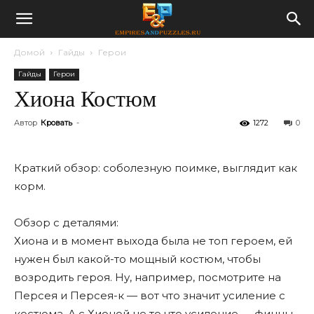
Домой
Гайды
Герои
Гайды
Герои
Хиона Костюм
Автор
Кровать
-
1272
0
Краткий обзор: соболезную поимке, выглядит как
корм.
Обзор с деталями:
Хиона и в момент выхода была не топ героем, ей
нужен был какой-то мощный костюм, чтобы
возродить героя. Ну, например, посмотрите на
Персея и Персея-к — вот что значит усиление с
костюма. А с Хионой не то что усиление — финны,