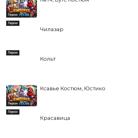
Герои
Герои
Чилазар
Герои
Кольт
Ксавье Костюм, Юстико
Герои
Герои
Красавица