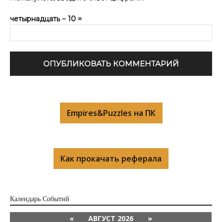
четырнадцать − 10 =
Empires&Puzzles на ПК
Как прокачать реферала
Календарь Cобытий
«
АВГУСТ 2026
»