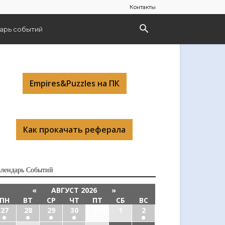
Контакты
арь событий
Empires&Puzzles на ПК
Как прокачать реферала
алендарь Cобытий
«
АВГУСТ 2026
»
ПН
ВТ
СР
ЧТ
ПТ
СБ
ВС
27
28
29
30
31
1
2