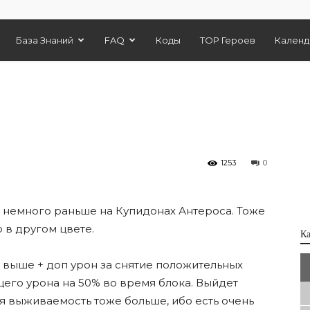
База Знаний
FAQ
Коды
TOP Героев
Календ
1253
0
 немного раньше на Купидонах Антероса. Тоже
 в другом цвете.
К
 выше + доп урон за снятие положительных
его урона на 50% во время блока. Выйдет
ая выживаемость тоже больше, ибо есть очень