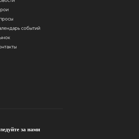
овости
ерои
просы
алендарь событий
ынок
онтакты
ледуйте за нами