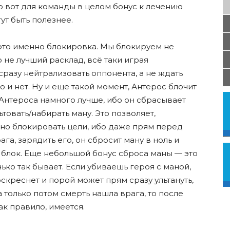
о вот для команды в целом бонус к лечению
ут быть полезнее.
 это именно блокировка. Мы блокируем не
то не лучший расклад, всë таки играя
разу нейтрализовать оппонента, а не ждать
о и нет. Ну и еще такой момент, Антерос блочит
ок Антероса намного лучше, ибо он сбрасывает
ьтовать/набирать ману. Это позволяет,
шно блокировать цели, ибо даже прям перед
га, зарядить его, он сбросит ману в ноль и
 блок. Еще небольшой бонус сброса маны — это
ько так бывает. Если убиваешь героя с маной,
скреснет и порой может прям сразу ультануть,
 только потом смерть нашла врага, то после
ак правило, имеется.