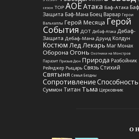
АОЕ
Атака
Баф
TOP
Баф-Атака
сезон
Защита
Боец
Баф-Мана
Варвар
Герои
Герой
Герой Месяца
Вальхаллы
События
Дебаф-
ДОТ
Дебаф-Атака
Защита
Колдун
Дебаф-Мана
Друид
Костюм
Лед
Лекарь
Маг
Монах
Огонь
Оборона
Охотники на Монстров
Природа
Разбойник
Паразит
Призыв Дюн
Связь Стихий
Рыцарь
Рейнджер
Святыня
Семья Бездны
Сопротивление
Способность
Тьма
Титан
Суммон
Церковник
О Н