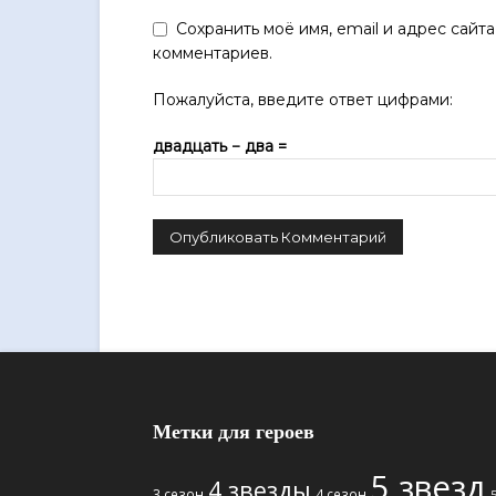
Сохранить моё имя, email и адрес сайт
комментариев.
Пожалуйста, введите ответ цифрами:
двадцать − два =
Метки для героев
5 звезд
4 звезды
3 сезон
4 сезон