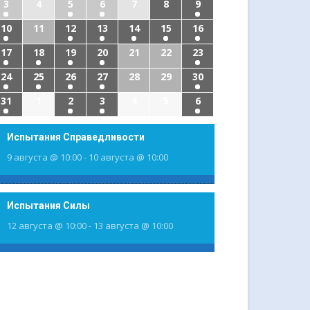
3
4
5
6
7
8
9
10
11
12
13
14
15
16
17
18
19
20
21
22
23
24
25
26
27
28
29
30
31
1
2
3
4
5
6
Испытания Справедливости
9 августа @ 10:00
-
10 августа @ 10:00
Испытания Силы
12 августа @ 10:00
-
13 августа @ 10:00