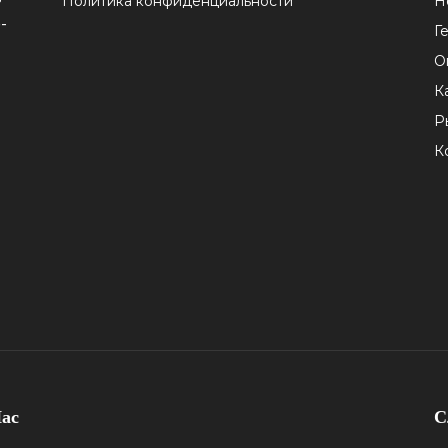
Политика конфиденциальности
Н
-
Г
О
К
Р
К
ас
С