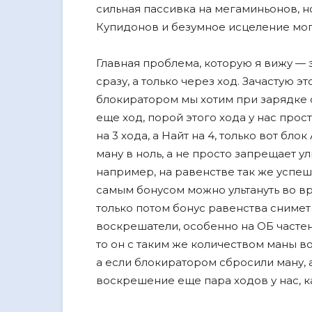
сильная пассивка на мегаминьонов, н
Купидонов и безумное исцеление мог
Главная проблема, которую я вижу —
сразу, а только через ход. Зачастую э
блокиратором мы хотим при зарядке с
еще ход, порой этого хода у нас прост
на 3 хода, а Найт на 4, только вот бл
ману в ноль, а не просто запрещает ул
например, на равенстве так же успе
самым бонусом можно ультануть во вра
только потом бонус равенства снимет
воскрешатели, особенно на ОБ частен
то он с таким же количеством маны во
а если блокиратором сбросили ману, а
воскрешение еще пара ходов у нас, к