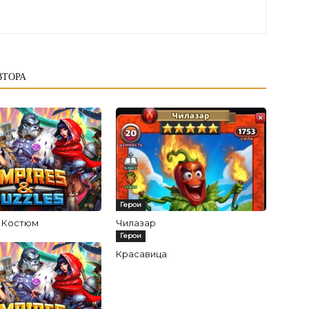
ВТОРА
Герои
с Костюм
Чилазар
Герои
Красавица