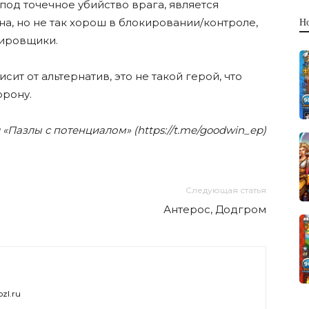
 под точечное убийство врага, является
а, но не так хорош в блокировании/контроле,
Н
кировщики.
сит от альтернатив, это не такой герой, что
орону.
«Пазлы с потенциалом» (https://t.me/goodwin_ep)
Следующая статья
Антерос, Додгром
zl.ru