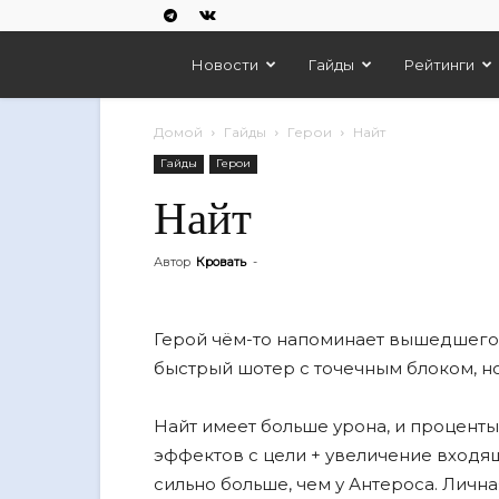
Empires
Новости
Гайды
Рейтинги
And
Домой
Гайды
Герои
Найт
Гайды
Герои
Puzzles
Найт
Автор
Кровать
-
Герой чём-то напоминает вышедшего
быстрый шотер с точечным блоком, но
Найт имеет больше урона, и проценты
эффектов с цели + увеличение входящ
сильно больше, чем у Антероса. Личн