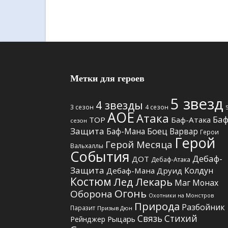
Метки для героев
5 звезд
4 звезды
3 сезон
4 сезон
АОЕ
Атака
Баф
TOP
Баф-Атака
сезон
Защита
Боец
Баф-Мана
Варвар
Герои
Герой
Герой Месяца
Вальхаллы
События
Дебаф-
ДОТ
Дебаф-Атака
Защита
Колдун
Дебаф-Мана
Друид
Костюм
Лед
Лекарь
Маг
Монах
Огонь
Оборона
Охотники на Монстров
Природа
Разбойник
Паразит
Призыв Дюн
Связь Стихий
Рыцарь
Рейнджер