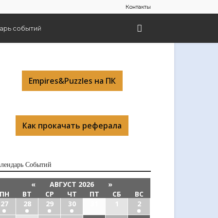
Контакты
арь событий
Empires&Puzzles на ПК
Как прокачать реферала
алендарь Cобытий
«
АВГУСТ 2026
»
ПН
ВТ
СР
ЧТ
ПТ
СБ
ВС
27
28
29
30
31
1
2