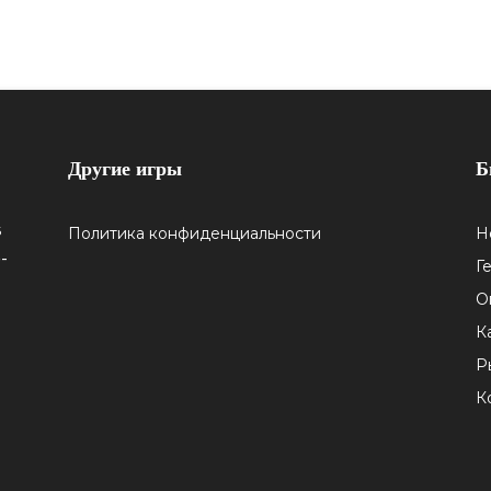
Другие игры
Б
5
Политика конфиденциальности
Н
-
Г
О
К
Р
К