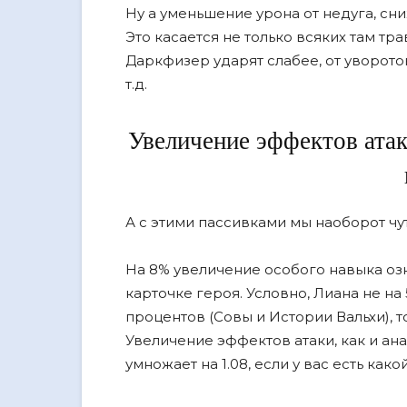
Ну а уменьшение урона от недуга, сни
Это касается не только всяких там тр
Даркфизер ударят слабее, от уворотов
т.д.
Увеличение эффектов атак
А с этими пассивками мы наоборот ч
На 8% увеличение особого навыка оз
карточке героя. Условно, Лиана не на 5
процентов (Совы и Истории Вальхи), т
Увеличение эффектов атаки, как и ан
умножает на 1.08, если у вас есть какой