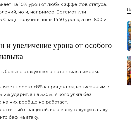
жает на 10% урон от любых эффектов статуса.
Н
авлений, но и, например, Бегемот или
 Сладг получить лишь 1440 урона, а не 1600 и
и и увеличение урона от особого
навыка
уть больше атакующего потенциала имеем.
начает просто +8% к процентам, написанным в
12% ударит, а на 520%. У кого ульта без
о на них вообще не работает.
алогичный с защитой, всю вашу текущую атаку
-то баф на атаку.