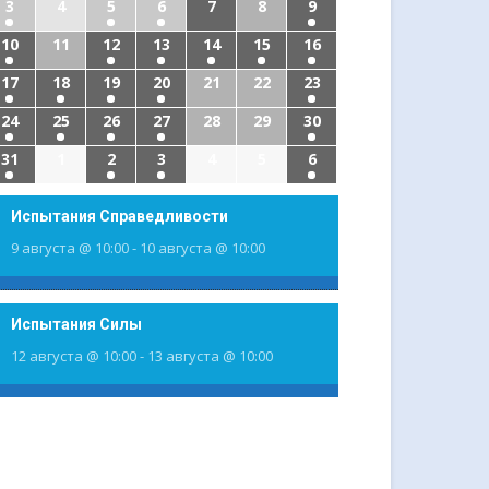
3
4
5
6
7
8
9
10
11
12
13
14
15
16
17
18
19
20
21
22
23
24
25
26
27
28
29
30
31
1
2
3
4
5
6
Испытания Справедливости
9 августа @ 10:00
-
10 августа @ 10:00
Испытания Силы
12 августа @ 10:00
-
13 августа @ 10:00