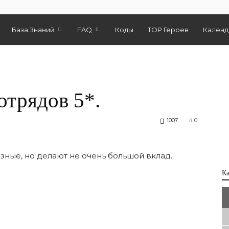
База Знаний
FAQ
Коды
TOP Героев
Календ
отрядов 5*.
1007
0
зные, но делают не очень большой вклад.
К