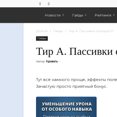
Empires
Новости
Гайды
Рейтинги
And
Домой
Гайды
Тир A. Пассивки отрядов 5*.
Гайды
Puzzles
Тир A. Пассивки 
Автор
Кровать
-
Тут всë намного проще, эффекты поле
Зачастую просто приятный бонус.