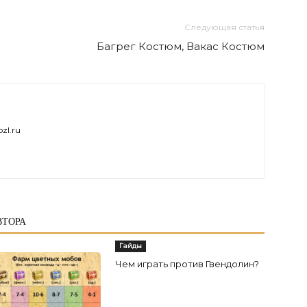
Следующая статья
Багрег Костюм, Вакас Костюм
zl.ru
ВТОРА
Гайды
Чем играть против Гвендолин?