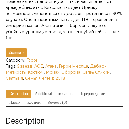
позволяют как наносить урон, так и защищаться от
враждебных атак. Класс монах дает Дрейку
возможность уклоняться от дебафов противника в 30%
случаев. Очень приятный навык для ПВП сражений в
империи пазлов. А быстрый набор маны вкупе с
убойным уроном умения делают его убийцей на поле
боя.
Сравнить
Category:
Герои
Tags:
5 звезд
,
АОЕ
,
Атака
,
Герой Месяца
,
Дебаф-
Меткость
,
Костюм
,
Монах
,
Оборона
,
Связь Стихий
,
Святыня
,
Семья Легенд 2018
Description
Additional information
Перерождение
Навык
Костюм
Reviews (0)
Description