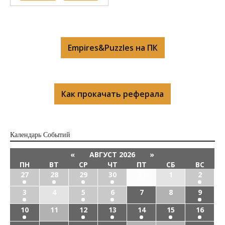
Empires&Puzzles на ПК
Как прокачать реферала
Календарь Cобытий
«
АВГУСТ 2026
»
ПН
ВТ
СР
ЧТ
ПТ
СБ
ВС
27
28
29
30
31
1
2
3
4
5
6
7
8
9
10
11
12
13
14
15
16