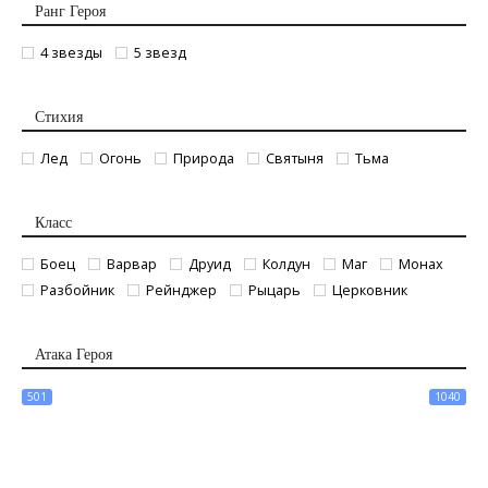
Ранг Героя
4 звезды
5 звезд
Стихия
Лед
Огонь
Природа
Святыня
Тьма
Класс
Боец
Варвар
Друид
Колдун
Маг
Монах
Разбойник
Рейнджер
Рыцарь
Церковник
Атака Героя
501
1040