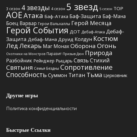
5 звезд
4 звезды
TOP
3 сезон
4 сезон
5 сезон
АОЕ
Атака
Баф-Защита
Баф-Мана
Баф-Атака
Герой Месяца
Боец
Варвар
Герои Вальхаллы
Герой События
Дебаф-
ДОТ
Дебаф-Атака
Костюм
Защита
Колдун
Дебаф-Мана
Друид
Лед
Лекарь
Огонь
Оборона
Маг
Монах
Природа
Паразит
Призыв Дюн
Охотники на Монстров
Связь Стихий
Разбойник
Рыцарь
Рейнджер
Сопротивление
Святыня
Семья Бездны
Способность
Тьма
Титан
Суммон
Церковник
Другие игры
Политика конфиденциальности
Быстрые Ссылки