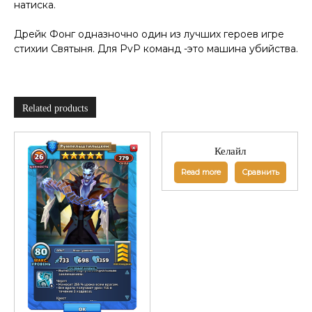
натиска.
Дрейк Фонг одназночно один из лучших героев игре
стихии Святыня. Для PvP команд -это машина убийства.
Related products
Келайл
Read more
Сравнить