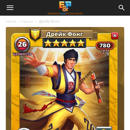
Дрейк Фонг
Home
Герои