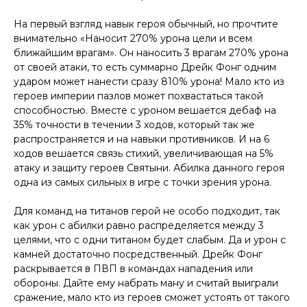
На первый взгляд навык героя обычный, но прочтите
внимательно «Наносит 270% урона цели и всем
ближайшим врагам». Он наносить 3 врагам 270% урона
от своей атаки, то есть суммарно Дрейк Фонг одним
ударом может нанести сразу 810% урона! Мало кто из
героев империи пазлов может похвастаться такой
способностью. Вместе с уроном вешается дебаф на
35% точности в течении 3 ходов, который так же
распространяется и на навыки противников. И на 6
ходов вешается связь стихий, увеличивающая на 5%
атаку и защиту героев Святыни. Абилка данного героя
одна из самых сильных в игре с точки зрения урона.
Для команд на титанов герой не особо подходит, так
как урон с абилки равно распределяется между 3
целями, что с одни титаном будет слабым. Да и урон с
камней достаточно посредственный. Дрейк Фонг
раскрывается в ПВП в командах нападения или
обороны. Дайте ему набрать ману и считай выиграли
сражение, мало кто из героев сможет устоять от такого