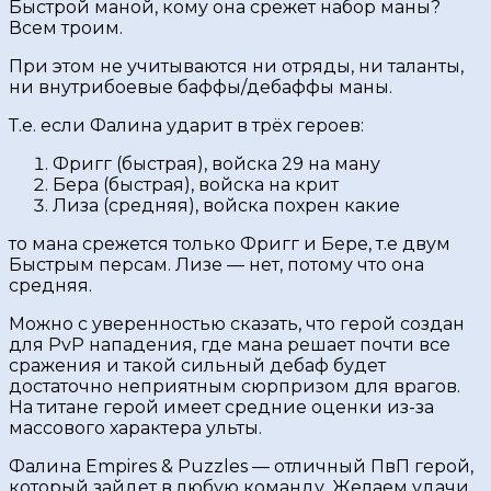
Быстрой маной, кому она срежет набор маны?
Всем троим.
При этом не учитываются ни отряды, ни таланты,
ни внутрибоевые баффы/дебаффы маны.
Т.е. если Фалина ударит в трёх героев:
Фригг (быстрая), войска 29 на ману
Бера (быстрая), войска на крит
Лиза (средняя), войска похрен какие
то мана срежется только Фригг и Бере, т.е двум
Быстрым персам. Лизе — нет, потому что она
средняя.
Можно с уверенностью сказать, что герой создан
для PvP нападения, где мана решает почти все
сражения и такой сильный дебаф будет
достаточно неприятным сюрпризом для врагов.
На титане герой имеет средние оценки из-за
массового характера ульты.
Фалина Empires & Puzzles — отличный ПвП герой,
который зайдет в любую команду. Желаем удачи