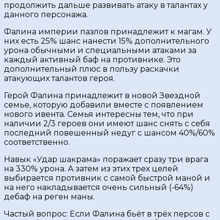
продолжить дальше развивать атаку в талантах у
данного персонажа.
Фалина империи пазлов принадлежит к магам. У
них есть 25% шанс нанести 15% дополнительного
урона обычными и специальными атаками за
каждый активный баф на противнике. Это
дополнительный плюс в пользу раскачки
атакующих талантов героя.
Герой Фалина принадлежит в новой Звездной
семье, которую добавили вместе с появлением
нового ивента. Семья интересны тем, что при
наличии 2/3 героев они имеют шанс снять с себя
последний повешенный недуг с шансом 40%/60%
соответственно.
Навык «Удар шакрама» поражает сразу три врага
на 330% урона. А затем из этих трех целей
выбирается противник с самой быстрой маной и
на него накладывается очень сильный (-64%)
дебаф на реген маны.
Частый вопрос: Если Фалина бьёт в трёх персов с