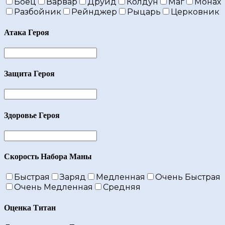
Боец
Варвар
Друид
Колдун
Маг
Монах
Разбойник
Рейнджер
Рыцарь
Церковник
Атака Героя
Защита Героя
Здоровье Героя
Скорость Набора Маны
Быстрая
Заряд
Медленная
Очень Быстрая
Очень Медленная
Средняя
Оценка Титан