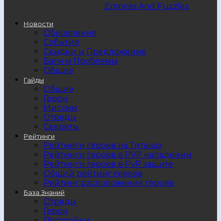
Empires And Puzzles
Новости
Обновления
События
Скидки и Предложения
Баги и Проблемы
Общие
Гайды
Общие
Герои
Миссии
Отряды
Секреты
Рейтинги
Рейтинги героев на Титанах
Рейтинги героев в PVP нападении
Рейтинги героев в PvP защите
Общий рейтинг героев
Рейтинг расположения героев
База Знаний
Отряды
Герои
Постройки