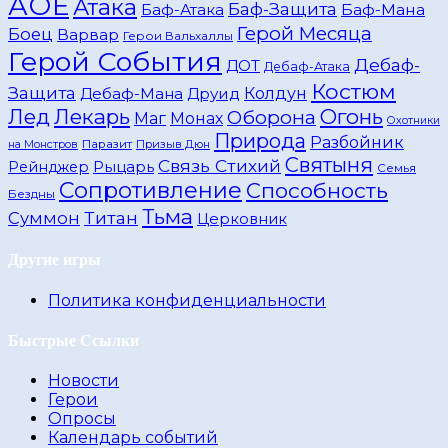
АОЕ
Атака
Баф-Защита
Баф-Атака
Баф-Мана
Герой Месяца
Боец
Варвар
Герои Вальхаллы
Герой События
Дебаф-
ДОТ
Дебаф-Атака
Костюм
Защита
Дебаф-Мана
Друид
Колдун
Лед
Лекарь
Огонь
Оборона
Маг
Монах
Охотники
Природа
Разбойник
Паразит
Призыв Дюн
на Монстров
Святыня
Связь Стихий
Рейнджер
Рыцарь
Семья
Сопротивление
Способность
Бездны
Тьма
Титан
Суммон
Церковник
Другие игры
Политика конфиденциальности
Быстрые Ссылки
Новости
Герои
Опросы
Календарь событий