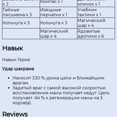
Компас x 1
x 2
клинок x 1
Тайные
Изящные
Учебник
письмена x 3
перчатки x 1
тактики x 1
Магический
Кольчуга x 3
Кольчуга x 3
шар x 4
Магический
Ядовитые
шар x 4
дротики x 6
Навык
Навык Героя
Удар шакрама
Наносит 330 % урона цели и ближайшим
врагам.
Задетый враг с самой высокой скоростью
восстановления маны получает недуг: Цель
получает -64 % к регенерации маны на 3
ходов(а).
Reviews