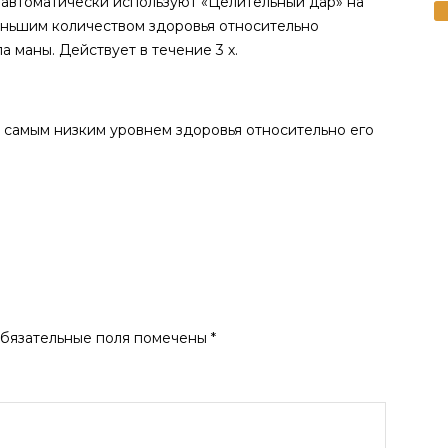
и автоматически используют «Целительный дар» на
еньшим количеством здоровья относительно
а маны. Действует в течение 3 х.
с самым низким уровнем здоровья относительно его
бязательные поля помечены
*