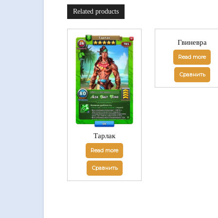
Related products
Гвиневра
Read more
Сравнить
Тарлак
Read more
Сравнить