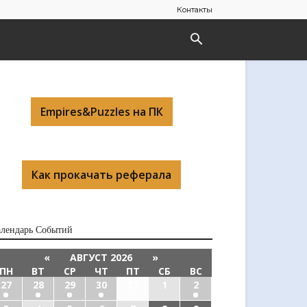
Контакты
Empires&Puzzles на ПК
Как прокачать реферала
алендарь Cобытий
«
АВГУСТ 2026
»
ПН
ВТ
СР
ЧТ
ПТ
СБ
ВС
27
28
29
30
31
1
2