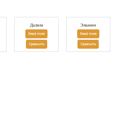
Далила
Элканен
Read more
Read more
Сравнить
Сравнить