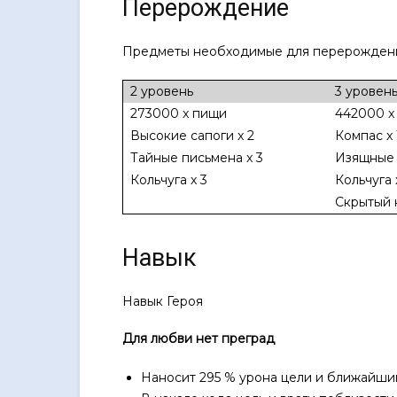
Перерождение
Предметы необходимые для перерождени
2 уровень
3 уровен
273000 x пищи
442000 x
Высокие сапоги x 2
Компас x 
Тайные письмена x 3
Изящные 
Кольчуга x 3
Кольчуга 
Скрытый 
Навык
Навык Героя
Для любви нет преград
Наносит 295 % урона цели и ближайшим