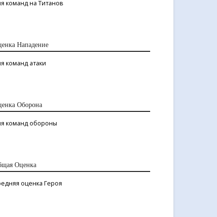
я команд на Титанов
ценка Нападение
я команд атаки
ценка Оборона
ля команд обороны
бщая Оценка
редняя оценка Героя