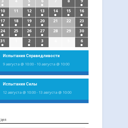
3
4
5
6
7
8
9
10
11
12
13
14
15
16
17
18
19
20
21
22
23
24
25
26
27
28
29
30
31
1
2
3
4
5
6
Испытания Справедливости
9 августа @ 10:00
-
10 августа @ 10:00
Испытания Силы
12 августа @ 10:00
-
13 августа @ 10:00
тдел