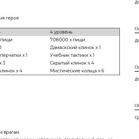
Дл
я героя
О
ь
4 уровень
 пищи
708000 x пищи
Дл
1
Дамаскский клинок x 1
перчатки x 1
Учебник тактики x 1
x 3
Скрытый клинок x 4
О
клинок x 4
Мистические кольца x 6
Д
О
С
 врагам.