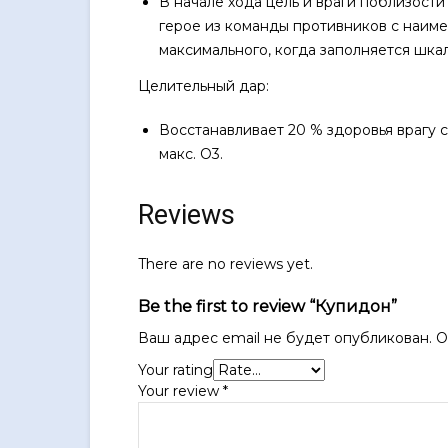
В начале хода цель и враги поблизост
герое из команды противников с наим
максимального, когда заполняется шкал
Целительный дар:
Восстанавливает 20 % здоровья врагу 
макс. О3.
Reviews
There are no reviews yet.
Be the first to review “Купидон”
Ваш адрес email не будет опубликован.
О
Your rating
Your review
*