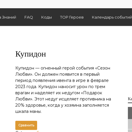
а Знаний
FAQ
Коды
TOP Героев
Календарь событий
Купидон
Купидон — огненный герой события «Сезон
Любви». Он должен появится в первый
период появления ивента в игре в феврале
2023 года. Купидон наносит урон по трем
врагам и наделяет их недугом «Подарок
Любви». Этот недуг исцеляет противника на
К
20% здоровье, когда у хозяина заполняется
шкала маны.
Сравнить