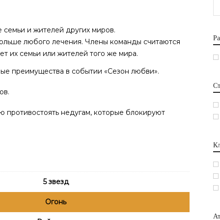
 семьи и жителей других миров.
Ра
ольше любого лечения. Члены команды считаются
т их семьи или жителей того же мира.
ые преимущества в событии «Сезон любви».
С
ов.
ю противостоять недугам, которые блокируют
Кл
5 звезд
Огонь
Ат