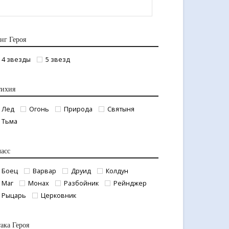
нг Героя
4 звезды
5 звезд
тихия
Лед
Огонь
Природа
Святыня
Тьма
асс
Боец
Варвар
Друид
Колдун
Маг
Монах
Разбойник
Рейнджер
Рыцарь
Церковник
ака Героя