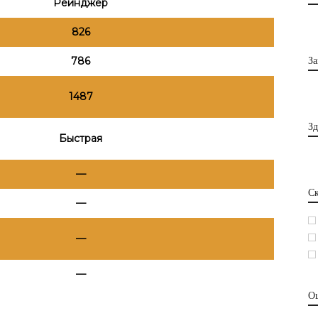
Рейнджер
826
786
За
1487
Зд
Быстрая
—
Ск
—
—
—
О