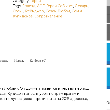
Category:
Герои
Tags:
5 звезд
,
АОЕ
,
Герой События
,
Лекарь
,
Огонь
,
Рейнджер
,
Сезон Любви
,
Семья
Купидонов
,
Сопротивление
дение
Навык
Reviews (0)
он Любви». Он должен появится в первый период
ода. Купидон наносит урон по трем врагам и
тот недуг исцеляет противника на 20% здоровье,
О