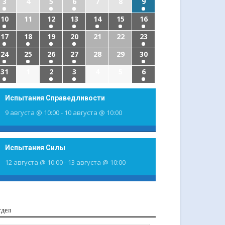
3
4
5
6
7
8
9
10
11
12
13
14
15
16
17
18
19
20
21
22
23
24
25
26
27
28
29
30
31
1
2
3
4
5
6
Испытания Справедливости
9 августа @ 10:00
-
10 августа @ 10:00
Испытания Силы
12 августа @ 10:00
-
13 августа @ 10:00
тдел