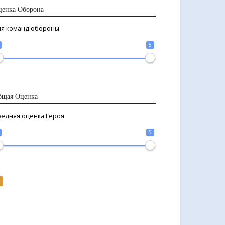
ценка Оборона
ля команд обороны
5
бщая Оценка
редняя оценка Героя
5