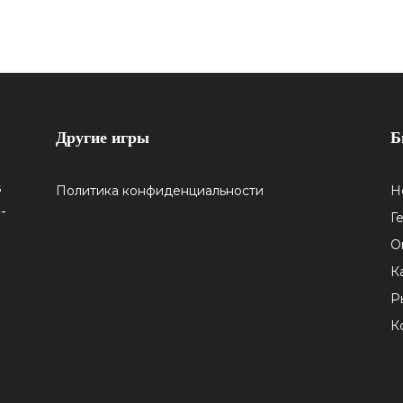
Другие игры
Б
5
Политика конфиденциальности
Н
-
Г
О
К
Р
К