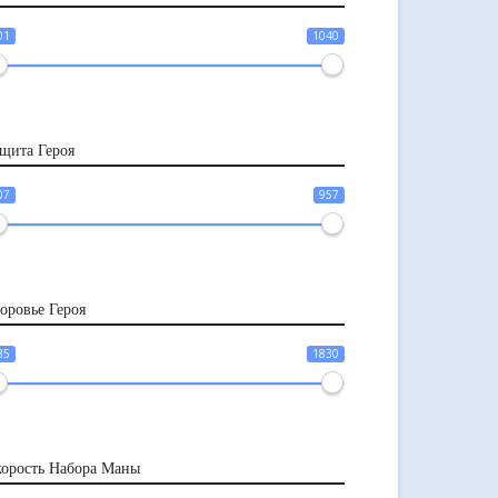
01
1040
щита Героя
07
957
оровье Героя
35
1830
орость Набора Маны