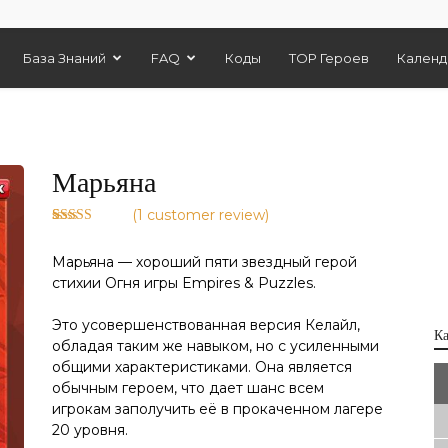
База Знаний
FAQ
Коды
TOP Героев
Календ
Марьяна
(
1
customer review)
Rated
1
5.00
out of 5
Марьяна — хороший пяти звездный герой
based on
customer
стихии Огня игры Empires & Puzzles.
rating
Это усовершенствованная версия Келайл,
К
обладая таким же навыком, но с усиленными
общими характеристиками. Она является
обычным героем, что дает шанс всем
игрокам заполучить её в прокаченном лагере
20 уровня.