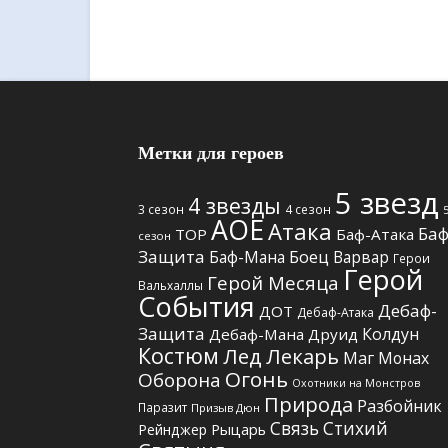
Метки для героев
5 звезд
4 звезды
3 сезон
4 сезон
АОЕ
Атака
Баф
TOP
Баф-Атака
сезон
Защита
Боец
Баф-Мана
Варвар
Герои
Герой
Герой Месяца
Вальхаллы
События
Дебаф-
ДОТ
Дебаф-Атака
Защита
Колдун
Дебаф-Мана
Друид
Костюм
Лед
Лекарь
Маг
Монах
Огонь
Оборона
Охотники на Монстров
Природа
Разбойник
Паразит
Призыв Дюн
Связь Стихий
Рыцарь
Рейнджер