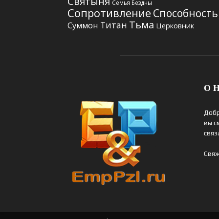
Святыня
Семья Бездны
Сопротивление
Способность
Тьма
Титан
Суммон
Церковник
О Н
Добр
вы с
связ
Свяж