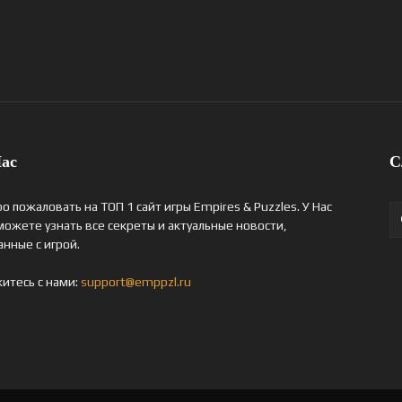
ас
С
о пожаловать на ТОП 1 сайт игры Empires & Puzzles. У Нас
можете узнать все секреты и актуальные новости,
анные с игрой.
итесь с нами:
support@emppzl.ru