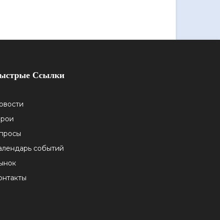
ыстрые Ссылки
овости
ерои
просы
алендарь событий
ынок
онтакты