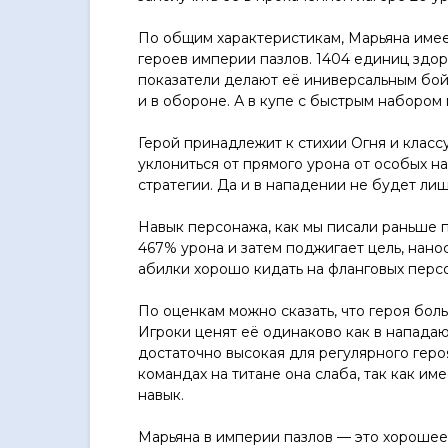
По общим характеристикам, Марьяна име
героев империи пазлов. 1404 единиц здор
показатели делают её иниверсальным бой
и в обороне. А в купе с быстрым набором
Герой принадлежит к стихии Огня и класс
уклониться от прямого урона от особых н
стратегии. Да и в нападении не будет ли
Навык персонажа, как мы писали раньше п
467% урона и затем поджигает цель, нанос
абилки хорошо кидать на фланговых персо
По оценкам можно сказать, что героя бол
Игроки ценят её одинаково как в нападаю
достаточно высокая для регулярного героя
командах на титане она слаба, так как им
навык.
Марьяна в империи пазлов — это хорошее