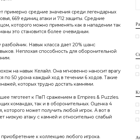
ет примерно средние значения среди легендарных
овья, 669 единиц атаки и 712 защиты. Средние
Ра
цом, которого можно применять как в нападении так
 маны это становится более очевидным.
у разбойник. Навык класса дает 20% шанс
авыков. Неплохая способность для оборонительной
С
шним.
охож на навык Келайл. Она мгновенно наносит врагу
я по 50 урона каждый ход в течении 6 ходов. Такие
нажей, которых трудно достать камнями.
Кл
ьшее тяготеет к ПвП сражением в Empires & Puzzles.
щих командах, так и в оборонительных. Оценка 4
, которого может получить любой игрок. А вот в
еет низкую атаку с камней и относительно слабый
 приобретение к коллекцию любого игрока.
Ат