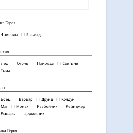
нг Героя
4 звезды
5 звезд
тихия
Лед
Огонь
Природа
Святыня
Тьма
асс
Боец
Варвар
Друид
Колдун
Маг
Монах
Разбойник
Рейнджер
Рыцарь
Церковник
ака Героя