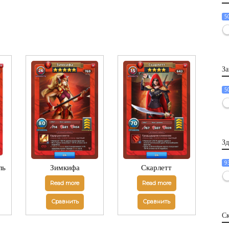
5
За
5
Зд
9
ль
Зимкифа
Скарлетт
Read more
Read more
Сравнить
Сравнить
Ск