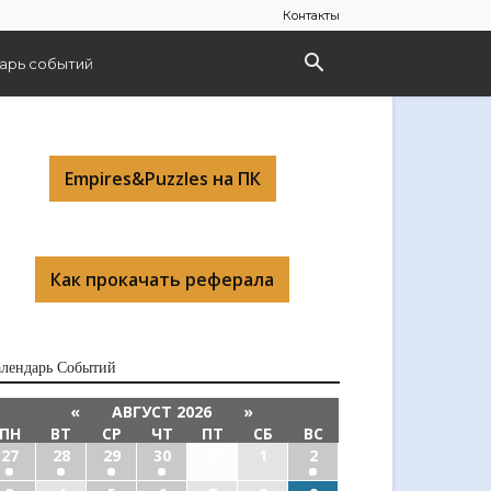
Контакты
арь событий
Empires&Puzzles на ПК
Как прокачать реферала
алендарь Cобытий
«
АВГУСТ 2026
»
ПН
ВТ
СР
ЧТ
ПТ
СБ
ВС
27
28
29
30
31
1
2