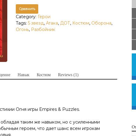
Сравнить
Category:
Герои
Tags:
5 звезд
,
Атака
,
ДОТ
,
Костюм
,
Оборона
,
Огонь
,
Разбойник
дение
Навык
Костюм
Reviews (1)
тихии Огня игры Empires & Puzzles.
, обладая таким же навыком, но с усиленными
О
обычным героем, что дает шанс всем игрокам
овня.