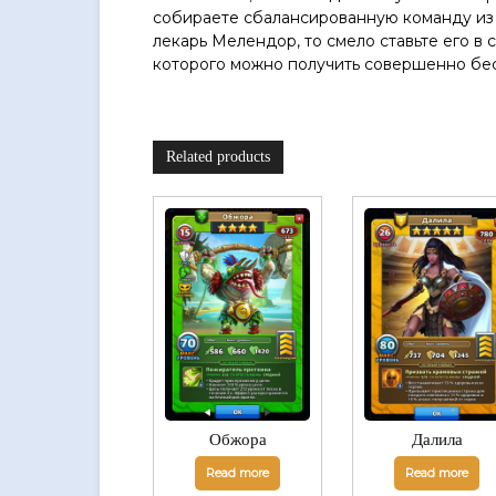
собираете сбалансированную команду из р
лекарь Мелендор, то смело ставьте его в 
которого можно получить совершенно бес
Related products
Обжора
Далила
Read more
Read more