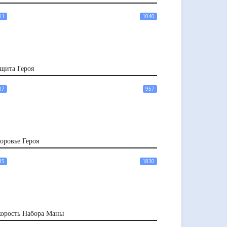
01
1040
щита Героя
07
957
оровье Героя
35
1830
орость Набора Маны