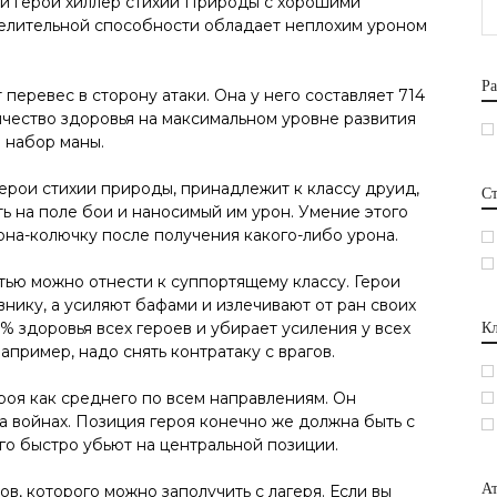
й герой хиллер стихии Природы с хорошими
елительной способности обладает неплохим уроном
Ра
перевес в сторону атаки. Она у него составляет 714
личество здоровья на максимальном уровне развития
 набор маны.
ерои стихии природы, принадлежит к классу друид,
С
ь на поле бои и наносимый им урон. Умение этого
она-колючку после получения какого-либо урона.
тью можно отнести к суппортящему классу. Герои
внику, а усиляют бафами и излечивают от ран своих
 здоровья всех героев и убирает усиления у всех
Кл
например, надо снять контратаку с врагов.
роя как среднего по всем направлениям. Он
на войнах. Позиция героя конечно же должна быть с
его быстро убьют на центральной позиции.
Ат
ов, которого можно заполучить с лагеря. Если вы