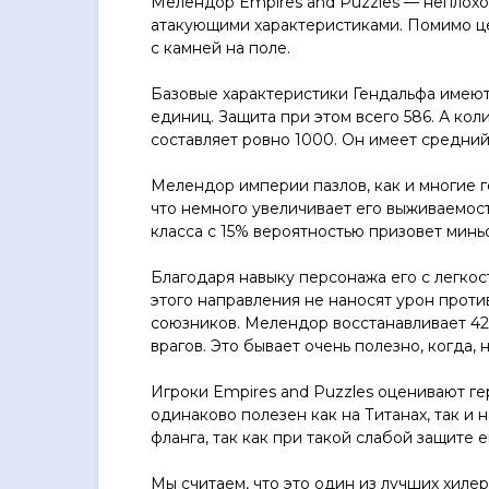
Мелендор Empires and Puzzles — неплохо
атакующими характеристиками. Помимо ц
с камней на поле.
Базовые характеристики Гендальфа имеют 
единиц. Защита при этом всего 586. А ко
составляет ровно 1000. Он имеет средний
Мелендор империи пазлов, как и многие г
что немного увеличивает его выживаемост
класса с 15% вероятностью призовет минь
Благодаря навыку персонажа его с легкос
этого направления не наносят урон проти
союзников. Мелендор восстанавливает 42%
врагов. Это бывает очень полезно, когда, 
Игроки Empires and Puzzles оценивают ге
одинаково полезен как на Титанах, так и 
фланга, так как при такой слабой защите 
Мы считаем, что это один из лучших хилер