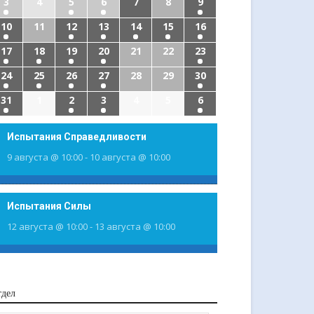
3
4
5
6
7
8
9
10
11
12
13
14
15
16
17
18
19
20
21
22
23
24
25
26
27
28
29
30
31
1
2
3
4
5
6
Испытания Справедливости
9 августа @ 10:00
-
10 августа @ 10:00
Испытания Силы
12 августа @ 10:00
-
13 августа @ 10:00
тдел