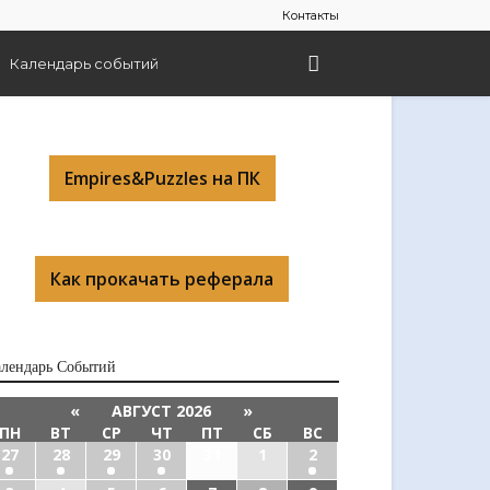
Контакты
Календарь событий
Empires&Puzzles на ПК
Как прокачать реферала
алендарь Cобытий
«
АВГУСТ 2026
»
ПН
ВТ
СР
ЧТ
ПТ
СБ
ВС
27
28
29
30
31
1
2