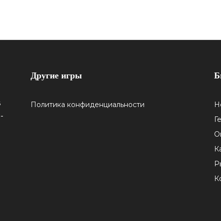
Другие игры
Б
5
Политика конфиденциальности
Н
-
Г
О
К
Р
К