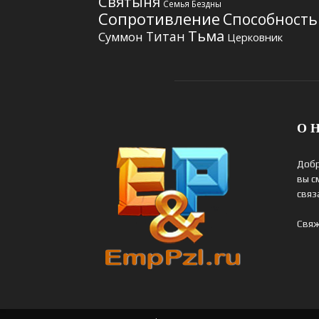
Святыня
Семья Бездны
Сопротивление
Способность
Тьма
Титан
Суммон
Церковник
О Н
Добр
вы с
связ
Свяж