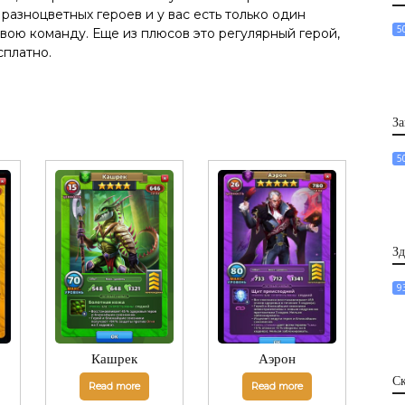
азноцветных героев и у вас есть только один
5
свою команду. Еще из плюсов это регулярный герой,
платно.
За
5
Зд
9
Кашрек
Аэрон
Ск
Read more
Read more