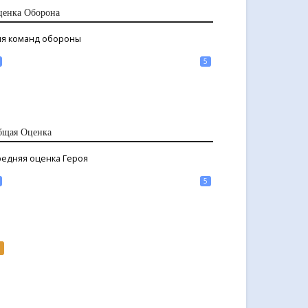
ценка Оборона
ля команд обороны
5
бщая Оценка
редняя оценка Героя
5