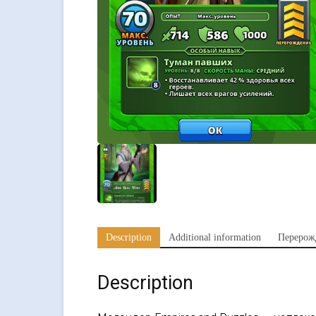
Description
Additional information
Перерож
Description