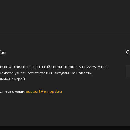
ас
С
о пожаловать на ТОП 1 сайт игры Empires & Puzzles. У Нас
можете узнать все секреты и актуальные новости,
анные с игрой.
итесь с нами:
support@emppzl.ru