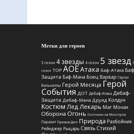
Метки для героев
5 звезд
4 звезды
3 сезон
4 сезон
АОЕ
Атака
Баф
TOP
Баф-Атака
сезон
Защита
Боец
Баф-Мана
Варвар
Герои
Герой
Герой Месяца
Вальхаллы
События
Дебаф-
ДОТ
Дебаф-Атака
Защита
Колдун
Дебаф-Мана
Друид
Костюм
Лед
Лекарь
Маг
Монах
Огонь
Оборона
Охотники на Монстров
Природа
Разбойник
Паразит
Призыв Дюн
Связь Стихий
Рыцарь
Рейнджер