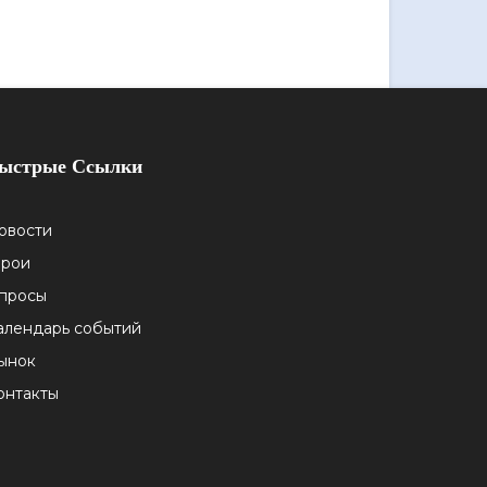
ыстрые Ссылки
овости
ерои
просы
алендарь событий
ынок
онтакты