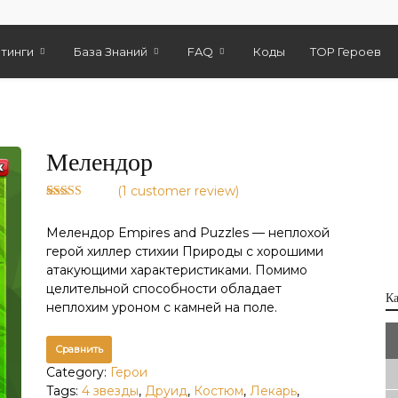
тинги
База Знаний
FAQ
Коды
TOP Героев
Мелендор
(
1
customer review)
Rated
1
5.00
out of 5
Мелендор Empires and Puzzles — неплохой
based on
customer
герой хиллер стихии Природы с хорошими
rating
атакующими характеристиками. Помимо
целительной способности обладает
К
неплохим уроном с камней на поле.
Сравнить
Category:
Герои
Tags:
4 звезды
,
Друид
,
Костюм
,
Лекарь
,