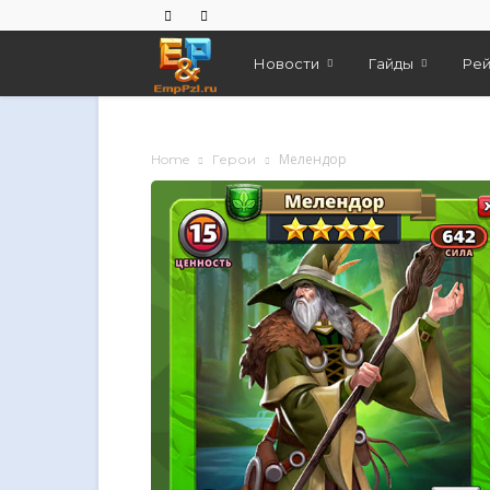
Empires
Новости
Гайды
Рей
And
Мелендор
Home
Герои
Puzzles