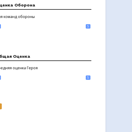
ценка Оборона
ля команд обороны
5
бщая Оценка
редняя оценка Героя
5