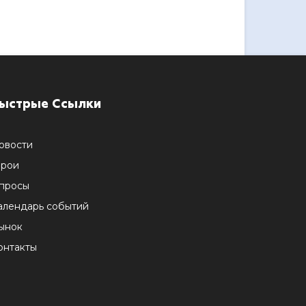
ыстрые Ссылки
овости
ерои
просы
алендарь событий
ынок
онтакты