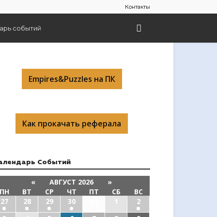
Контакты
арь событий
Empires&Puzzles на ПК
Как прокачать реферала
алендарь Cобытий
«
АВГУСТ 2026
»
ПН
ВТ
СР
ЧТ
ПТ
СБ
ВС
27
28
29
30
31
1
2