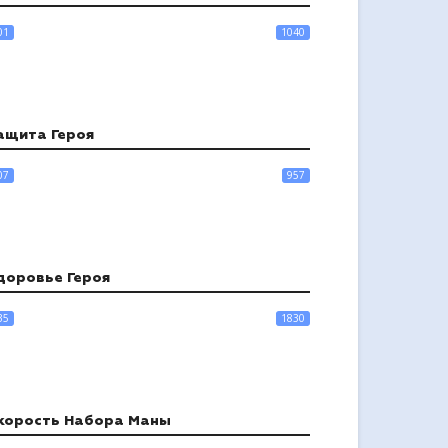
01
1040
ащита Героя
07
957
доровье Героя
35
1830
корость Набора Маны