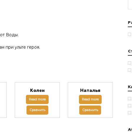
Р
 от Воды.
м при ульте героя.
С
К
Колен
Наталья
Read more
Read more
Сравнить
Сравнить
А