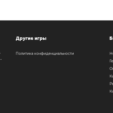
Другие игры
Б
5
Политика конфиденциальности
Н
-
Г
О
К
Р
К