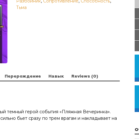
Разбойник
,
Сопротивление
,
Способность
,
Тьма
Перерождение
Навык
Reviews (0)
ый темный герой события «Пляжная Вечеринка».
ильно бьет сразу по трем врагам и накладывает на
О