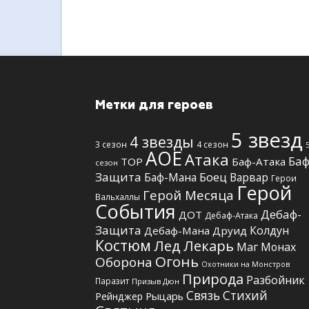
Метки для героев
5 звезд
4 звезды
3 сезон
4 сезон
АОЕ
Атака
Баф
TOP
Баф-Атака
сезон
Защита
Боец
Баф-Мана
Варвар
Герои
Герой
Герой Месяца
Вальхаллы
События
Дебаф-
ДОТ
Дебаф-Атака
Защита
Колдун
Дебаф-Мана
Друид
Костюм
Лед
Лекарь
Маг
Монах
Огонь
Оборона
Охотники на Монстров
Природа
Разбойник
Паразит
Призыв Дюн
Связь Стихий
Рыцарь
Рейнджер