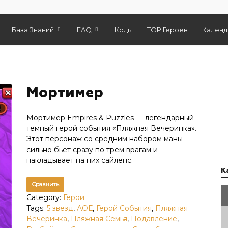
База Знаний
FAQ
Коды
TOP Героев
Календ
Мортимер
Мортимер Empires & Puzzles — легендарный
темный герой события «Пляжная Вечеринка».
Этот персонаж со средним набором маны
сильно бьет сразу по трем врагам и
накладывает на них сайленс.
К
Сравнить
Category:
Герои
Tags:
5 звезд
,
АОЕ
,
Герой События
,
Пляжная
Вечеринка
,
Пляжная Семья
,
Подавление
,