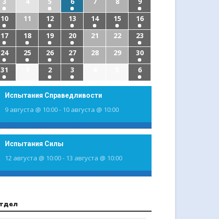
3
4
5
6
7
8
9
10
11
12
13
14
15
16
17
18
19
20
21
22
23
24
25
26
27
28
29
30
31
1
2
3
4
5
6
Испытания Справедливости
9 августа @ 10:00
-
10 августа @ 10:00
Испытания Силы
12 августа @ 10:00
-
13 августа @ 10:00
тдел