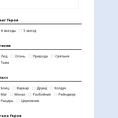
анг Героя
4 звезды
5 звезд
тихия
Лед
Огонь
Природа
Святыня
Тьма
ласс
Боец
Варвар
Друид
Колдун
Маг
Монах
Разбойник
Рейнджер
Рыцарь
Церковник
така Героя