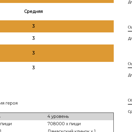
Дл
Средняя
3
О
3
Дл
3
О
3
Д
О
я героя
С
ь
4 уровень
 пищи
708000 x пищи
1
Дамаскский клинок x 1