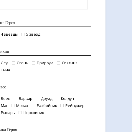
нг Героя
4 звезды
5 звезд
тихия
Лед
Огонь
Природа
Святыня
Тьма
асс
Боец
Варвар
Друид
Колдун
Маг
Монах
Разбойник
Рейнджер
Рыцарь
Церковник
ака Героя