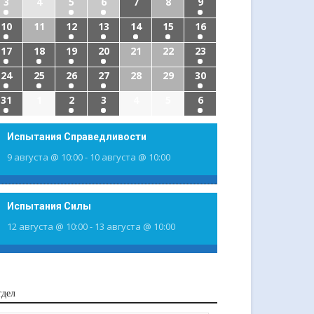
3
4
5
6
7
8
9
10
11
12
13
14
15
16
17
18
19
20
21
22
23
24
25
26
27
28
29
30
31
1
2
3
4
5
6
Испытания Справедливости
9 августа @ 10:00
-
10 августа @ 10:00
Испытания Силы
12 августа @ 10:00
-
13 августа @ 10:00
тдел