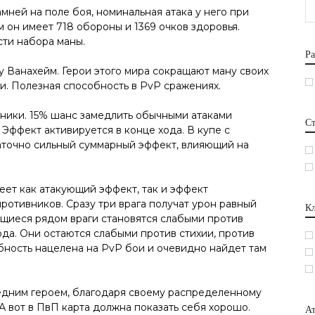
ней на поле боя, номинальная атака у него при
 он имеет 718 обороны и 1369 очков здоровья.
ти набора маны.
Ра
у Ванахейм. Герои этого мира сокращают ману своих
и. Полезная способность в PvP сражениях.
ники. 15% шанс замедлить обычными атаками
С
 Эффект активируется в конце хода. В купе с
аточно сильный суммарный эффект, влияющий на
еет как атакующий эффект, так и эффект
отивников. Сразу три врага получат урон равный
Кл
дящиеся рядом враги становятся слабыми против
хода. Они остаются слабыми против стихии, против
бность нацелена на PvP бои и очевидно найдет там
редним героем, благодаря своему распределенному
 А вот в ПвП карта должна показать себя хорошо.
Ат