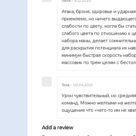
Гость
–
31.12.2020
Атака, броня, здоровье и ударна
приемлемо, но ничего выдающего
слабости по цвету, могла бы ста
слабого цвета по отношению к ц
набора маны, делает сомнительны
для раскрытия потенциала их нав
минимум быстрая скорость набор
массовик по трём целям с бест
Тоха
–
02.04.2021
Урон чувствительный, но средня
команд. Можно желтыми на желты
ощущение что «чего-то им не хва
Add a review