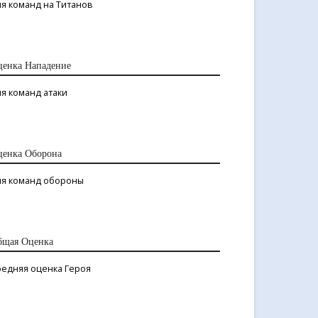
я команд на Титанов
ценка Нападение
я команд атаки
ценка Оборона
ля команд обороны
бщая Оценка
редняя оценка Героя