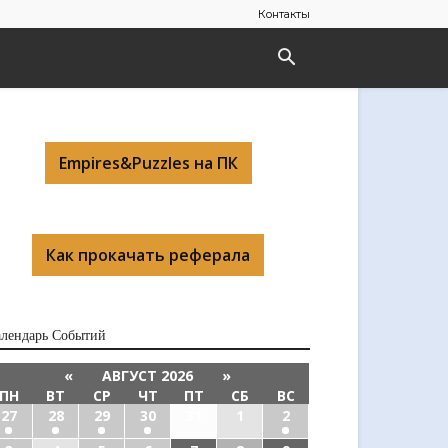
Контакты
Empires&Puzzles на ПК
Как прокачать реферала
алендарь Cобытий
«
АВГУСТ 2026
»
ПН
ВТ
СР
ЧТ
ПТ
СБ
ВС
27
28
29
30
31
1
2