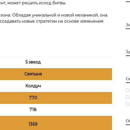
т, может решить исход битвы.
зона. Обладая уникальной и новой механикой, она
 создавать новые стратегии на основе изменения
За
Зд
5 звезд
Святыня
Ск
Колдун
770
718
О
1369