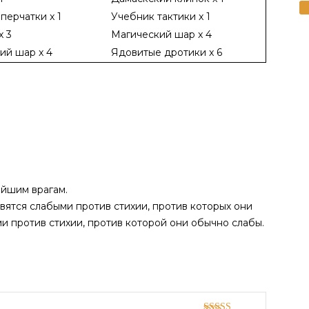
перчатки x 1
Учебник тактики x 1
x 3
Магический шар x 4
ий шар x 4
Ядовитые дротики x 6
айшим врагам.
вятся слабыми против стихии, против которых они
ми против стихии, против которой они обычно слабы.