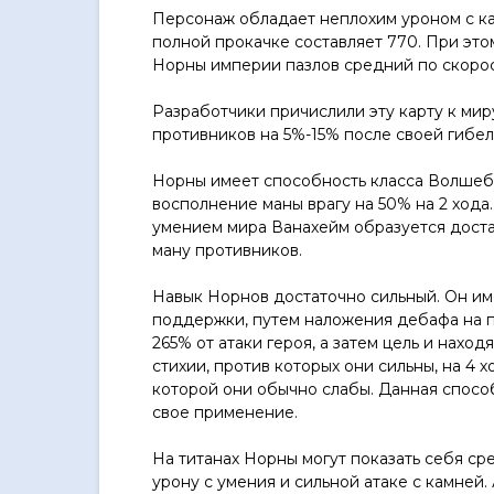
Персонаж обладает неплохим уроном с кам
полной прокачке составляет 770. При этом
Норны империи пазлов средний по скорос
Разработчики причислили эту карту к мир
противников на 5%-15% после своей гибел
Норны имеет способность класса Волшеб
восполнение маны врагу на 50% на 2 хода.
умением мира Ванахейм образуется дост
ману противников.
Навык Норнов достаточно сильный. Он им
поддержки, путем наложения дебафа на пр
265% от атаки героя, а затем цель и нахо
стихии, против которых они сильны, на 4 
которой они обычно слабы. Данная спосо
свое применение.
На титанах Норны могут показать себя с
урону с умения и сильной атаке с камней.