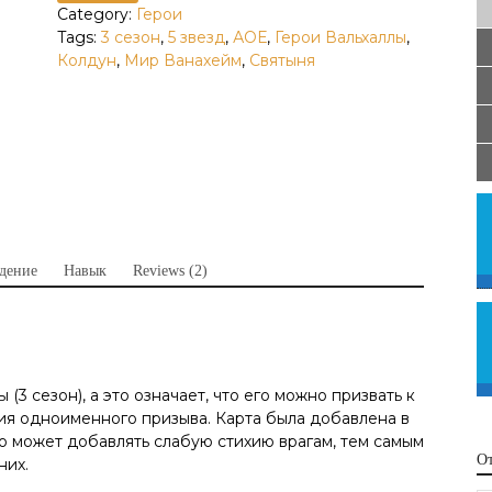
Category:
Герои
Tags:
3 сезон
,
5 звезд
,
АОЕ
,
Герои Вальхаллы
,
Колдун
,
Мир Ванахейм
,
Святыня
дение
Навык
Reviews (2)
(3 сезон), а это означает, что его можно призвать к
ия одноименного призыва. Карта была добавлена в
то может добавлять слабую стихию врагам, тем самым
О
них.