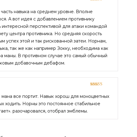
Rated
3
out of 5
я часть навыка на среднем уровне. Вполне
ся. А вот идея с добавлением противнику
ть интересной перспективой для атаки командой
вету центра противника. Но средняя скорость
м успех этой и так рискованной затеи. Норнам,
ыка, так же как например Зокку, необходима как
а маны. В противном случае это самый обычный
олковым добавочным дебафом.
Rated
4
out of 5
я мана все портит. Навык хорош для моноцветных
х ходить. Норны это постоянное стабильное
тает». разочаровался, отобрал эмблемы.