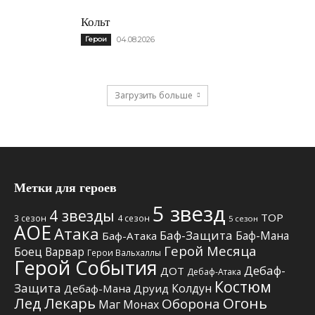
Кольт
Герои
04.08.2026
Загрузить больше
Метки для героев
5 звезд
4 звезды
TOP
3 сезон
4 сезон
5 сезон
АОЕ
Атака
Баф-Защита
Баф-Мана
Баф-Атака
Герой Месяца
Боец
Варвар
Герои Вальхаллы
Герой События
Дебаф-
ДОТ
Дебаф-Атака
Костюм
Защита
Колдун
Дебаф-Мана
Друид
Лед
Лекарь
Огонь
Оборона
Маг
Монах