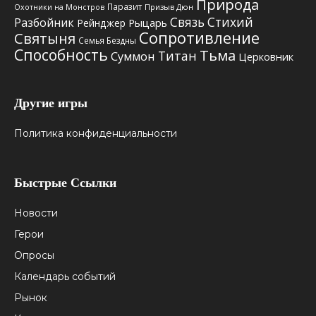
Природа
Паразит
Призыв Дюн
Охотники на Монстров
Связь Стихий
Разбойник
Рыцарь
Рейнджер
Сопротивление
Святыня
Семья Бездны
Способность
Тьма
Титан
Суммон
Церковник
Другие игры
Политика конфиденциальности
Быстрые Ссылки
Новости
Герои
Опросы
Календарь событий
Рынок