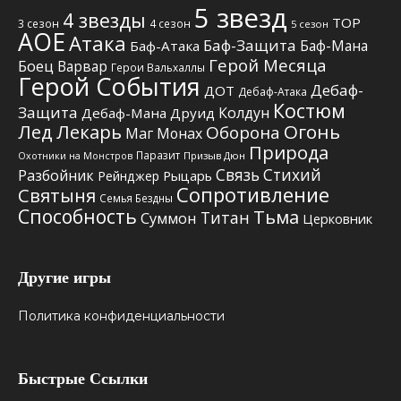
5 звезд
4 звезды
TOP
3 сезон
4 сезон
5 сезон
АОЕ
Атака
Баф-Защита
Баф-Мана
Баф-Атака
Герой Месяца
Боец
Варвар
Герои Вальхаллы
Герой События
Дебаф-
ДОТ
Дебаф-Атака
Костюм
Защита
Колдун
Дебаф-Мана
Друид
Лед
Лекарь
Огонь
Оборона
Маг
Монах
Природа
Паразит
Призыв Дюн
Охотники на Монстров
Связь Стихий
Разбойник
Рыцарь
Рейнджер
Сопротивление
Святыня
Семья Бездны
Способность
Тьма
Титан
Суммон
Церковник
Другие игры
Политика конфиденциальности
Быстрые Ссылки