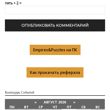
пять × 2 =
Empires&Puzzles на ПК
Как прокачать реферала
Календарь Cобытий
«
АВГУСТ 2026
»
ПН
ВТ
СР
ЧТ
ПТ
СБ
ВС