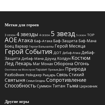
Метки для героев
5 звезд
4 звезды
TOP
3 сезон
4 сезон
5 сезон
АОЕ
Атака
Баф-Защита
Баф-Мана
Баф-Атака
Герой Месяца
Боец
Варвар
Герои Вальхаллы
Герой События
Дебаф-
ДОТ
Дебаф-Атака
Костюм
Защита
Колдун
Дебаф-Мана
Друид
Лед
Лекарь
Огонь
Оборона
Маг
Монах
Природа
Паразит
Призыв Дюн
Охотники на Монстров
Связь Стихий
Разбойник
Рыцарь
Рейнджер
Сопротивление
Святыня
Семья Бездны
Способность
Тьма
Титан
Суммон
Церковник
Другие игры