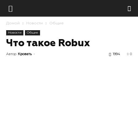
Домой
Новости
Общие
Новости
Общие
Что такое Robux
Автор
Кровать
-
1994
0