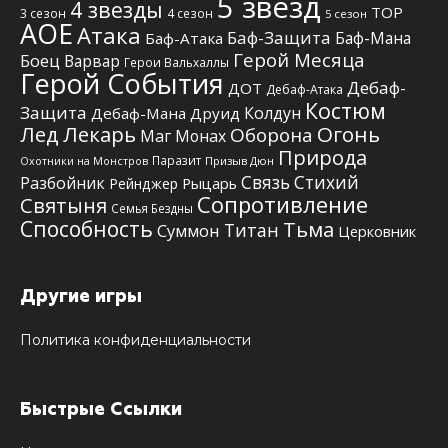
5 звезд
4 звезды
TOP
3 сезон
4 сезон
5 сезон
АОЕ
Атака
Баф-Защита
Баф-Мана
Баф-Атака
Герой Месяца
Боец
Варвар
Герои Вальхаллы
Герой События
Дебаф-
ДОТ
Дебаф-Атака
Костюм
Защита
Колдун
Дебаф-Мана
Друид
Лед
Лекарь
Огонь
Оборона
Маг
Монах
Природа
Паразит
Призыв Дюн
Охотники на Монстров
Связь Стихий
Разбойник
Рыцарь
Рейнджер
Сопротивление
Святыня
Семья Бездны
Способность
Тьма
Титан
Суммон
Церковник
Другие игры
Политика конфиденциальности
Быстрые Ссылки