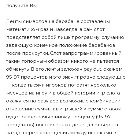
получите Вы.
Ленты символов на барабане составлены
математиком раз и навсегда, а сам слот
представляет собой лишь программу, случайно
задающую конечное положение барабанов
после прокрутки. Слот запрограммированный
таким топорным образом никого не пытается
обмануть. В его ленты заложен pay out, скажем
95-97 процентов и это значит ровно следующие
— когда тысячи игроков потратят несколько
месяцев на игру и в общей истории игр слота
окажутся по разу все возможные комбинации,
отношение суммы выигрышей к сумме ставок
будет равно заявленному проценту (95-97
процентов) поставленных денег, слот вернет
назад, перераспределив между игроками в