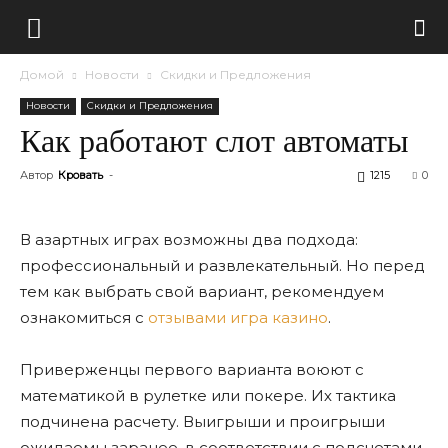
Домой
Новости
Скидки и Предложения
Новости
Скидки и Предложения
Как работают слот автоматы
Автор
Кровать
-
1215
0
В азартных играх возможны два подхода:
профессиональный и развлекательный. Но перед
тем как выбрать свой вариант, рекомендуем
ознакомиться с
отзывами игра казино
.
Приверженцы первого варианта воюют с
математикой в рулетке или покере. Их тактика
подчинена расчету. Выигрыши и проигрыши
ожидаемы заранее, в соответствии с подсчетами