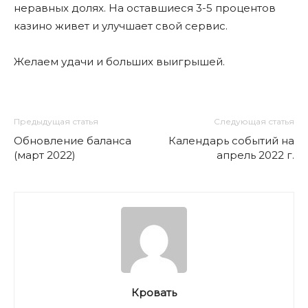
неравных долях. На оставшиеся 3-5 процентов
казино живет и улучшает свой сервис.
Желаем удачи и больших выигрышей.
Предыдущая статья
Следующая статья
Обновление баланса
Календарь событий на
(март 2022)
апрель 2022 г.
Кровать