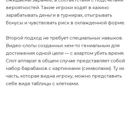
вероятностей. Такие игроки ходят в казино
зарабатывать деньги в турнирах, отыгрывать
бонусы и чувствовать риск в охлажденной форме.
Второй подход не требует специальных навыков.
Видео-слоты созданных кем-то гениальным для
достижения одной цели — с азартом убить время.
Слот аппарат в общем случае представляет собой
набор барабанов с картинками (символами). Ту их
часть, которая видна игроку, можно представить
себе виде таблицы с клетками.