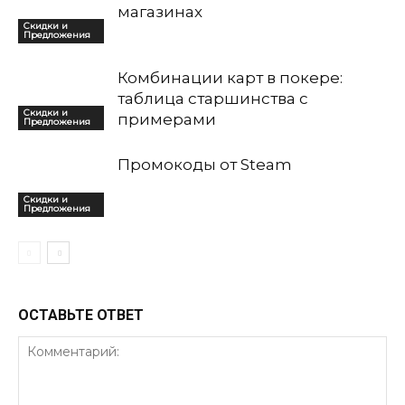
магазинах
Скидки и
Предложения
Комбинации карт в покере:
таблица старшинства с
Скидки и
примерами
Предложения
Промокоды от Steam
Скидки и
Предложения
ОСТАВЬТЕ ОТВЕТ