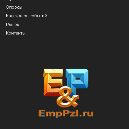
Опросы
Календарь событий
Рынок
Контакты