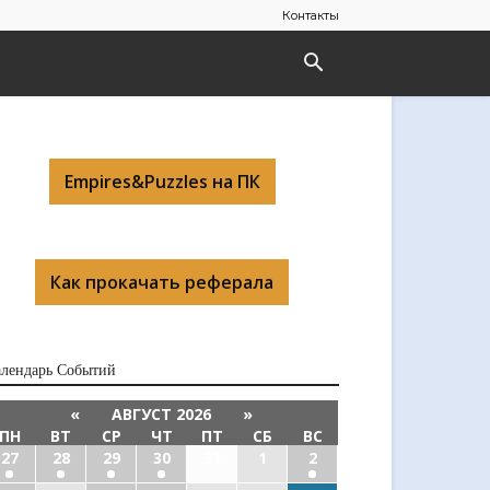
Контакты
Empires&Puzzles на ПК
Как прокачать реферала
алендарь Cобытий
«
АВГУСТ 2026
»
ПН
ВТ
СР
ЧТ
ПТ
СБ
ВС
27
28
29
30
31
1
2