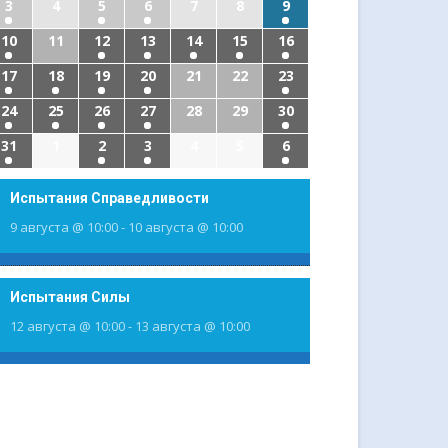
3
4
5
6
7
8
9
10
11
12
13
14
15
16
17
18
19
20
21
22
23
24
25
26
27
28
29
30
31
1
2
3
4
5
6
Испытания Справедливости
9 августа @ 10:00
-
10 августа @ 10:00
Испытания Силы
12 августа @ 10:00
-
13 августа @ 10:00