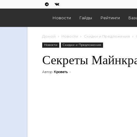
Empires
Новости
Гайды
Рейтинги
Баз
And
Домой
Новости
Скидки и Предложения
Новости
Скидки и Предложения
Puzzles
Секреты Майнкр
Автор
Кровать
-