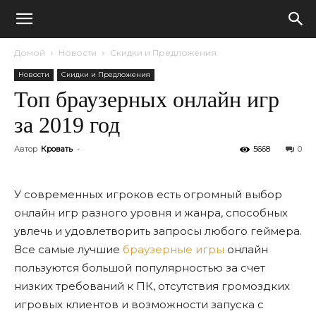
Домой
Новости
Скидки и Предложения
Новости
Скидки и Предложения
Топ браузерных онлайн игр
за 2019 год
Автор
Кровать
-
5668
0
У современных игроков есть огромный выбор
онлайн игр разного уровня и жанра, способных
увлечь и удовлетворить запросы любого геймера.
Все самые лучшие
браузерные игры
онлайн
пользуются большой популярностью за счет
низких требований к ПК, отсутствия громоздких
игровых клиентов и возможности запуска с