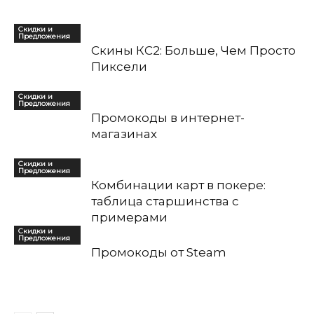
Скидки и
Предложения
Скины КС2: Больше, Чем Просто
Пиксели
Скидки и
Предложения
Промокоды в интернет-
магазинах
Скидки и
Предложения
Комбинации карт в покере:
таблица старшинства с
примерами
Скидки и
Предложения
Промокоды от Steam