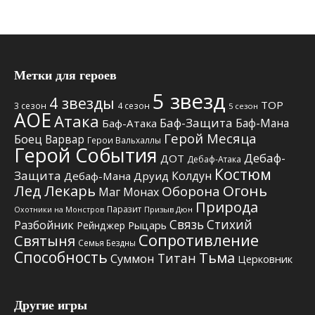
Метки для героев
5 звезд
4 звезды
TOP
3 сезон
4 сезон
5 сезон
АОЕ
Атака
Баф-Защита
Баф-Мана
Баф-Атака
Герой Месяца
Боец
Варвар
Герои Вальхаллы
Герой События
Дебаф-
ДОТ
Дебаф-Атака
Костюм
Защита
Колдун
Дебаф-Мана
Друид
Лед
Лекарь
Огонь
Оборона
Маг
Монах
Природа
Паразит
Призыв Дюн
Охотники на Монстров
Связь Стихий
Разбойник
Рыцарь
Рейнджер
Сопротивление
Святыня
Семья Бездны
Способность
Тьма
Титан
Суммон
Церковник
Другие игры