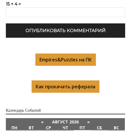
15 + 4 =
Empires&Puzzles на ПК
Как прокачать реферала
Календарь Cобытий
«
АВГУСТ 2026
»
ПН
ВТ
СР
ЧТ
ПТ
СБ
ВС