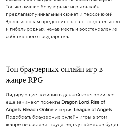
Только лучшие браузерные игры онлайн
предлагают уникальный сюжет и персонажей.
Здесь игрокам предстоит познать предательство
и гибель родных, начав месть и восстановление
собственного государства.
Топ браузерных онлайн игр в
жанре RPG
Лидирующие позиции в данной категории все
еще занимают проекты
Dragon Lord
,
Rise of
Angels
,
Bleach Online
и серия
League of Angels
.
Подобрать браузерные онлайн игры в этом
жанре не составит труда, ведь у геймеров будет