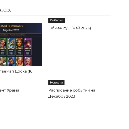
ВТОРА
События
Обмен душ (май 2026)
аемая Доска (16
)
Новости
ент Храма
Расписание событий на
Декабрь 2023