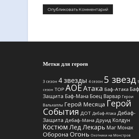
Метки для героев
5 звезд
4 звезды
3 сезон
4 сезон
АОЕ
Атака
Баф
TOP
Баф-Атака
сезон
Защита
Боец
Баф-Мана
Варвар
Герои
Герой
Герой Месяца
Вальхаллы
События
Дебаф-
ДОТ
Дебаф-Атака
Защита
Колдун
Дебаф-Мана
Друид
Костюм
Лед
Лекарь
Маг
Монах
Огонь
Оборона
Охотники на Монстров