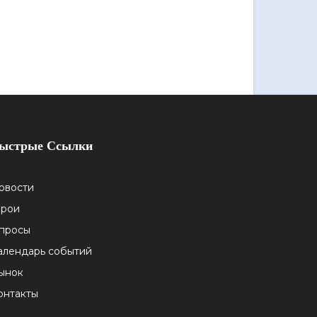
ыстрые Ссылки
овости
ерои
просы
алендарь событий
ынок
онтакты