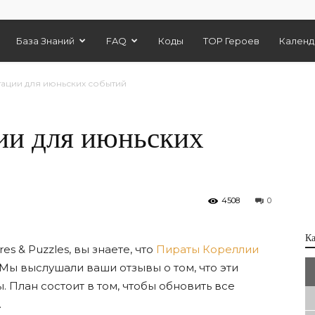
База Знаний
FAQ
Коды
TOP Героев
Календ
ации для июньских событий
ии для июньских
4508
0
К
s & Puzzles, вы знаете, что
Пираты Кореллии
ы выслушали ваши отзывы о том, что эти
 План состоит в том, чтобы обновить все
.