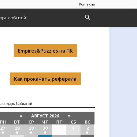
Контакты
арь событий
Empires&Puzzles на ПК
Как прокачать реферала
алендарь Cобытий
«
АВГУСТ 2026
»
ПН
ВТ
СР
ЧТ
ПТ
СБ
ВС
27
28
29
30
31
1
2