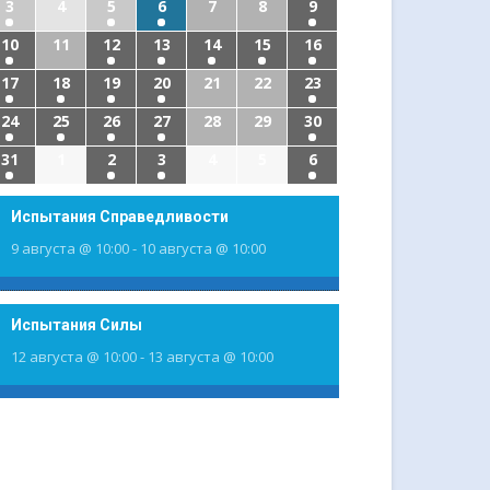
3
4
5
6
7
8
9
10
11
12
13
14
15
16
17
18
19
20
21
22
23
24
25
26
27
28
29
30
31
1
2
3
4
5
6
Испытания Справедливости
9 августа @ 10:00
-
10 августа @ 10:00
Испытания Силы
12 августа @ 10:00
-
13 августа @ 10:00