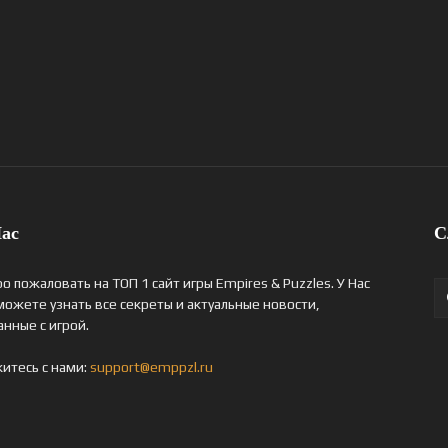
ас
С
о пожаловать на ТОП 1 сайт игры Empires & Puzzles. У Нас
можете узнать все секреты и актуальные новости,
анные с игрой.
итесь с нами:
support@emppzl.ru