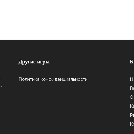
Другие игры
Б
5
Политика конфиденциальности
Н
-
Г
О
К
Р
К