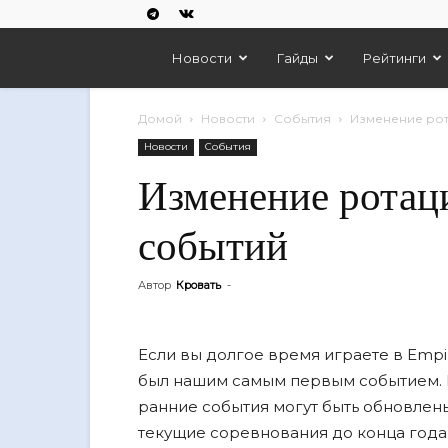
Empires
Новости
Гайды
Рейтинги
And
Домой
Новости
События
Изменение рот
Новости
События
Puzzles
Изменение ротац
событий
Автор
Кровать
-
Если вы долгое время играете в Empire
был нашим самым первым событием. М
ранние события могут быть обновлены.
текущие соревнования до конца года