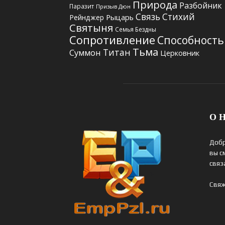
Природа
Разбойник
Паразит
Призыв Дюн
Связь Стихий
Рыцарь
Рейнджер
Святыня
Семья Бездны
Сопротивление
Способность
Тьма
Титан
Суммон
Церковник
О Н
Добр
вы с
связ
Свяж