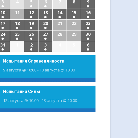
3
4
5
6
7
8
9
10
11
12
13
14
15
16
17
18
19
20
21
22
23
24
25
26
27
28
29
30
31
1
2
3
4
5
6
Испытания Справедливости
9 августа @ 10:00
-
10 августа @ 10:00
Испытания Силы
12 августа @ 10:00
-
13 августа @ 10:00