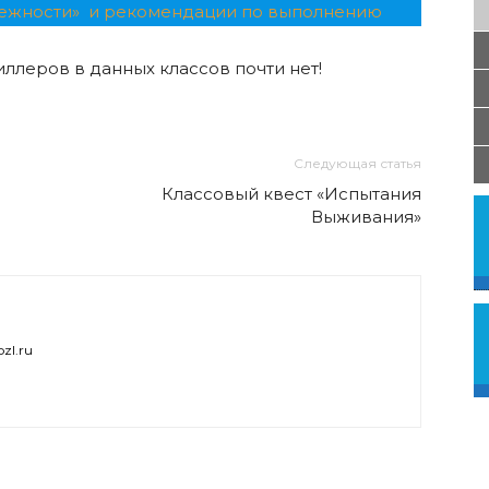
тежности» и рекомендации по выполнению
иллеров в данных классов почти нет!
Следующая статья
Классовый квест «Испытания
Выживания»
zl.ru