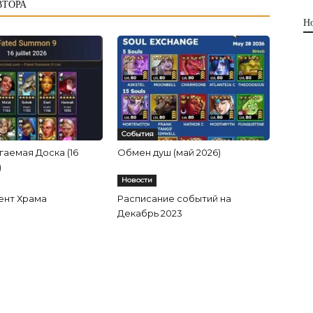
ВТОРА
Н
События
аемая Доска (16
Обмен душ (май 2026)
)
Новости
ент Храма
Расписание событий на
Декабрь 2023