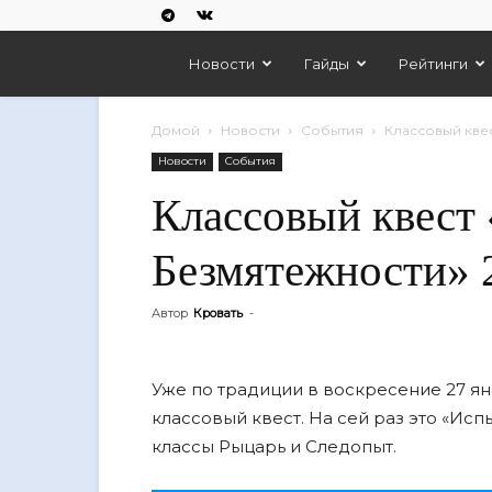
Empires
Новости
Гайды
Рейтинги
And
Домой
Новости
События
Классовый квес
Новости
События
Puzzles
Классовый квест
Безмятежности» 
Автор
Кровать
-
Уже по традиции в воскресение 27 ян
классовый квест. На сей раз это «Исп
классы Рыцарь и Следопыт.