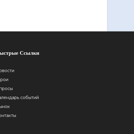
ыстрые Ссылки
овости
ерои
просы
алендарь событий
ынок
онтакты