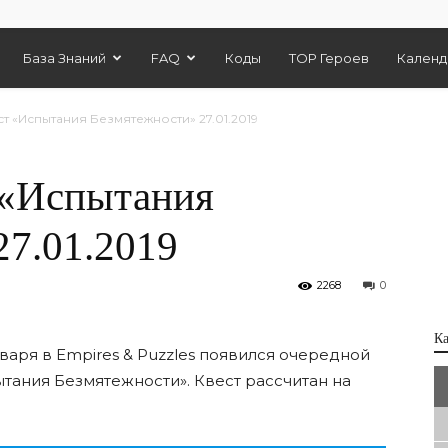
База Знаний
FAQ
Коды
TOP Героев
Календ
т «Испытания Безмятежности» 27.01.2019
 «Испытания
27.01.2019
2268
0
К
варя в Empires & Puzzles появился очередной
ытания Безмятежности». Квест рассчитан на