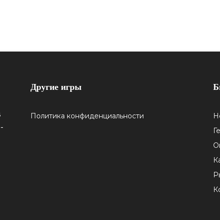
Другие игры
Б
5
Политика конфиденциальности
Н
-
Г
О
К
Р
К