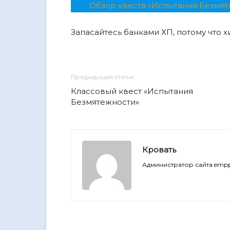
Обзор квеста «Испытания Безмя
Запасайтесь банками ХП, потому что х
Предыдущая статья
Классовый квест «Испытания
Безмятежности»
Кровать
Администратор сайта empp