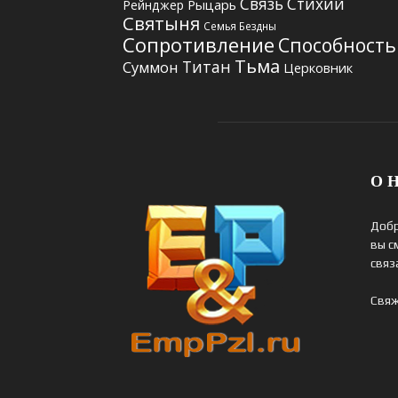
Связь Стихий
Рыцарь
Рейнджер
Святыня
Семья Бездны
Сопротивление
Способность
Тьма
Титан
Суммон
Церковник
О Н
Добр
вы с
связ
Свяж