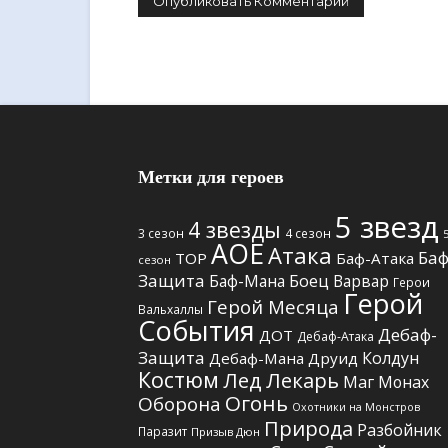
Метки для героев
5 звезд
4 звезды
3 сезон
4 сезон
АОЕ
Атака
Баф
TOP
Баф-Атака
сезон
Защита
Боец
Баф-Мана
Варвар
Герои
Герой
Герой Месяца
Вальхаллы
События
Дебаф-
ДОТ
Дебаф-Атака
Защита
Колдун
Дебаф-Мана
Друид
Костюм
Лед
Лекарь
Маг
Монах
Огонь
Оборона
Охотники на Монстров
Природа
Разбойник
Паразит
Призыв Дюн