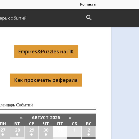
Контакты
арь событий
Empires&Puzzles на ПК
Как прокачать реферала
алендарь Cобытий
«
АВГУСТ 2026
»
ПН
ВТ
СР
ЧТ
ПТ
СБ
ВС
27
28
29
30
31
1
2