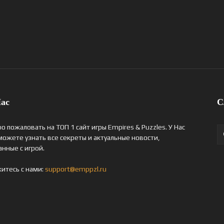
ас
С
о пожаловать на ТОП 1 сайт игры Empires & Puzzles. У Нас
можете узнать все секреты и актуальные новости,
анные с игрой.
итесь с нами:
support@emppzl.ru