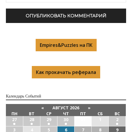
Empires&Puzzles на ПК
Как прокачать реферала
Календарь Cобытий
«
АВГУСТ 2026
»
ПН
ВТ
СР
ЧТ
ПТ
СБ
ВС
27
28
29
30
31
1
2
3
4
5
6
7
8
9