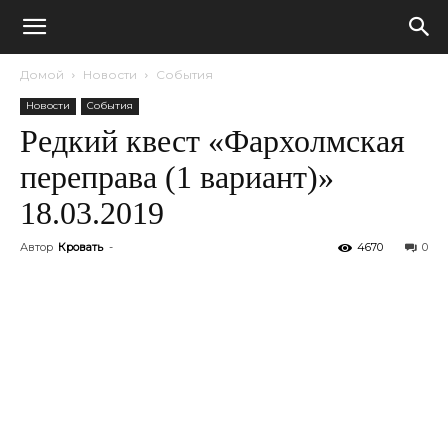
Домой
Новости
События
Новости
События
Редкий квест «Фархолмская
переправа (1 вариант)»
18.03.2019
Автор
Кровать
-
4670
0