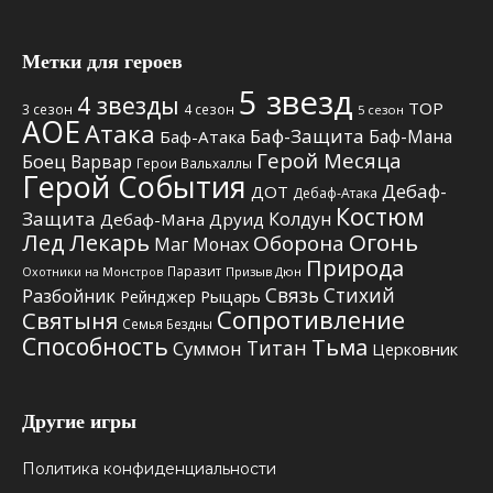
Метки для героев
5 звезд
4 звезды
TOP
3 сезон
4 сезон
5 сезон
АОЕ
Атака
Баф-Защита
Баф-Мана
Баф-Атака
Герой Месяца
Боец
Варвар
Герои Вальхаллы
Герой События
Дебаф-
ДОТ
Дебаф-Атака
Костюм
Защита
Колдун
Дебаф-Мана
Друид
Лед
Лекарь
Огонь
Оборона
Маг
Монах
Природа
Паразит
Призыв Дюн
Охотники на Монстров
Связь Стихий
Разбойник
Рыцарь
Рейнджер
Сопротивление
Святыня
Семья Бездны
Способность
Тьма
Титан
Суммон
Церковник
Другие игры
Политика конфиденциальности