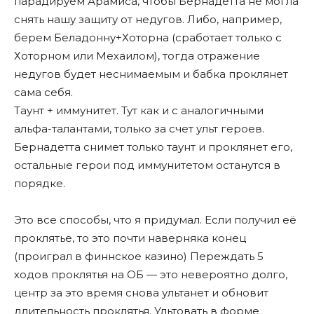
парадируем Арамиса, чтобы Бернадетта не могла
снять нашу защиту от недугов. Либо, например,
берем Беладонну+Хоторна (сработает только с
Хоторном или Мехаилом), тогда отражение
недугов будет неснимаемым и бабка проклянет
сама себя.
Таунт + иммунитет. Тут как и с аналогичными
альфа-талантами, только за счет ульт героев.
Бернадетта снимет только таунт и проклянет его,
остальные герои под иммунитетом останутся в
порядке.
Это все способы, что я придумал. Если получил еë
проклятье, то это почти наверняка конец
(проиграл в финнское казино) Переждать 5
ходов проклятья на ОБ — это невероятно долго,
центр за это время снова ультанет и обновит
длительность проклятья. Ультовать в форме