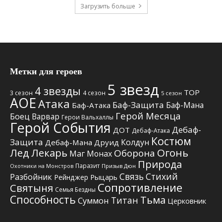
Загрузить больше
Метки для героев
5 звезд
4 звезды
TOP
3 сезон
4 сезон
5 сезон
АОЕ
Атака
Баф-Защита
Баф-Мана
Баф-Атака
Герой Месяца
Боец
Варвар
Герои Вальхаллы
Герой События
Дебаф-
ДОТ
Дебаф-Атака
Костюм
Защита
Колдун
Дебаф-Мана
Друид
Лед
Лекарь
Огонь
Оборона
Маг
Монах
Природа
Паразит
Призыв Дюн
Охотники на Монстров
Связь Стихий
Разбойник
Рыцарь
Рейнджер
Сопротивление
Святыня
Семья Бездны
Способность
Тьма
Титан
Суммон
Церковник