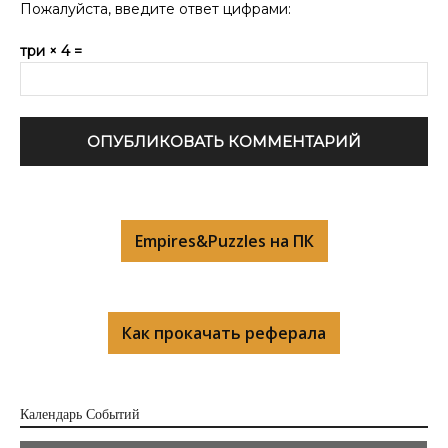
Пожалуйста, введите ответ цифрами:
три × 4 =
Empires&Puzzles на ПК
Как прокачать реферала
Календарь Cобытий