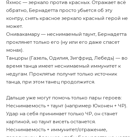
Яхмос — зеркало против красных. Отражает всë
обратно, Бернадетта просто убьется об эту
контру, снять красное зеркало красный герой не
может.
Онивакамару — неснимаемый таунт, Бернадетта
проклянет только его (ну или его даже спасет
монах).
Танцоры (Газель, Одилия, Зигфрид, Лебедь) — во
время танца имеет неснимаемый иммунитет к
недугам. Проклятье получит только источник
танца, при этом танец продолжится.
Дальше уже могут помочь только пары героев:
Неснимаемость + таунт (например Юконен + ЧР).
Удар на себя принимает только ЧР, он станет
картиной, но таунт висеть останется.
Неснимаемость + иммунитет/отражение,