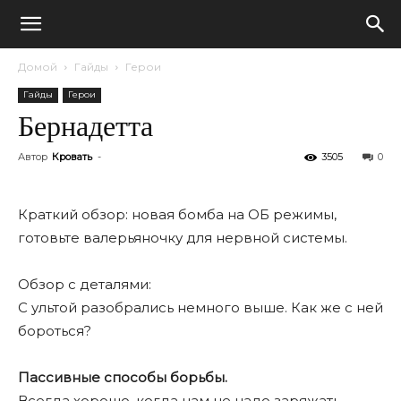
Домой
Гайды
Герои
Гайды
Герои
Бернадетта
Автор
Кровать
-
3505
0
Краткий обзор: новая бомба на ОБ режимы,
готовьте валерьяночку для нервной системы.
Обзор с деталями:
С ультой разобрались немного выше. Как же с ней
бороться?
Пассивные способы борьбы.
Всегда хорошо, когда нам не надо заряжать