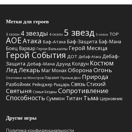
Метки для героев
5 звезд
4 звезды
TOP
3 сезон
4 сезон
5 сезон
АОЕ
Атака
Баф-Защита
Баф-Мана
Баф-Атака
Герой Месяца
Боец
Варвар
Герои Вальхаллы
Герой События
Дебаф-
ДОТ
Дебаф-Атака
Костюм
Защита
Колдун
Дебаф-Мана
Друид
Лед
Лекарь
Огонь
Оборона
Маг
Монах
Природа
Паразит
Призыв Дюн
Охотники на Монстров
Связь Стихий
Разбойник
Рыцарь
Рейнджер
Сопротивление
Святыня
Семья Бездны
Способность
Тьма
Титан
Суммон
Церковник
Другие игры
Политика конфиденциальности