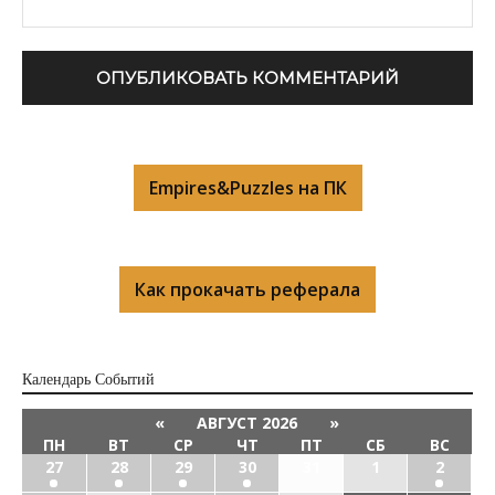
Empires&Puzzles на ПК
Как прокачать реферала
Календарь Cобытий
«
АВГУСТ 2026
»
ПН
ВТ
СР
ЧТ
ПТ
СБ
ВС
27
28
29
30
31
1
2