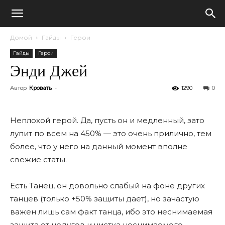
Домой
Гайды
Герои
Гайды
Герои
Энди Джей
Автор
Кровать
-
1290
0
Неплохой герой. Да, пусть он и медленный, зато
лупит по всем на 450% — это очень прилично, тем
более, что у него на данный момент вполне
свежие статы.
Есть Танец, он довольно слабый на фоне других
танцев (только +50% защиты дает), но зачастую
важен лишь сам факт танца, ибо это неснимаемая
защита от недугов и чистка неснимаемого