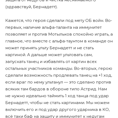
(здравствуй, Бернадетт).
Кажется, что героя сделали под мету ОБ войн. Во-
первых, наличие альфа-таланта на иммунитет
позволяет и против Мотыльков спокойно играть, а
главное, что вместе с альфа-таунтом в команде он
может принять ульту Бернадетт и не стать
картиной. А дальше может ультовать сам,
запускать танец и избавлять от картин всех
остальных участников команды. Во-вторых, герою
сделали возможность продлевать танец на +1 ход,
если враг по нему ультанул — это сделано против
всяких там бардов в обороне типо Астрид. Нам
не нужно идеально таймить 1 ход танца под удар
Бернадетт, чтобы не стать картинами. Мы можем
включить его и под удар другого ударника в КО,
всë таки баф на защиту и иммунитет к недугам