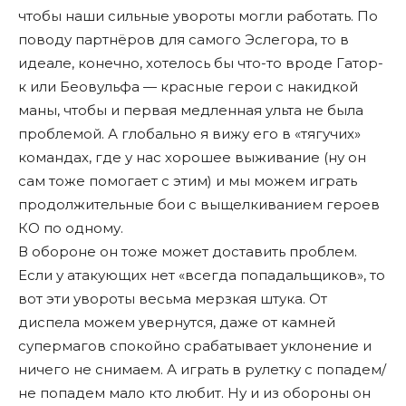
чтобы наши сильные увороты могли работать. По
поводу партнёров для самого Эслегора, то в
идеале, конечно, хотелось бы что-то вроде Гатор-
к или Беовульфа — красные герои с накидкой
маны, чтобы и первая медленная ульта не была
проблемой. А глобально я вижу его в «тягучих»
командах, где у нас хорошее выживание (ну он
сам тоже помогает с этим) и мы можем играть
продолжительные бои с выщелкиванием героев
КО по одному.
В обороне он тоже может доставить проблем.
Если у атакующих нет «всегда попадальщиков», то
вот эти увороты весьма мерзкая штука. От
диспела можем увернутся, даже от камней
супермагов спокойно срабатывает уклонение и
ничего не снимаем. А играть в рулетку с попадем/
не попадем мало кто любит. Ну и из обороны он