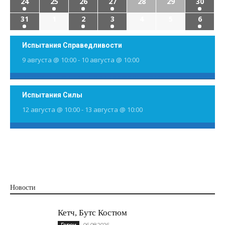
24
25
26
27
28
29
30
31
1
2
3
4
5
6
Испытания Справедливости
9 августа @ 10:00
-
10 августа @ 10:00
Испытания Силы
12 августа @ 10:00
-
13 августа @ 10:00
Новости
Кетч, Бутс Костюм
Герои
06.08.2026