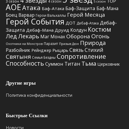
4 звезды
TOP
3 сезон
4 сезон
5 сезон
АОЕ
Атака
Баф-Защита
Баф-Мана
Баф-Атака
Герой Месяца
Боец
Варвар
Герои Вальхаллы
Герой События
Дебаф-
ДОТ
Дебаф-Атака
Костюм
Защита
Колдун
Дебаф-Мана
Друид
Лед
Лекарь
Огонь
Оборона
Маг
Монах
Природа
Паразит
Призыв Дюн
Охотники на Монстров
Связь Стихий
Разбойник
Рыцарь
Рейнджер
Сопротивление
Святыня
Семья Бездны
Способность
Тьма
Титан
Суммон
Церковник
Другие игры
Политика конфиденциальности
Быстрые Ссылки
Новости