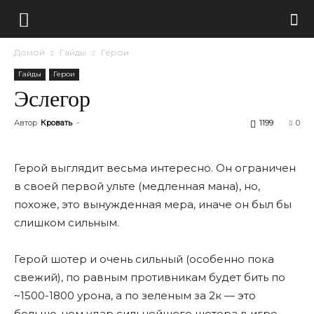
Домой
Гайды
Герои
Гайды
Герои
Эслегор
Автор
Кровать
-
1199
0
Герой выглядит весьма интересно. Он ограничен
в своей первой ульте (медленная мана), но,
похоже, это вынужденная мера, иначе он был бы
слишком сильным.
Герой шотер и очень сильный (особенно пока
свежий), по равным противникам будет бить по
~1500-1800 урона, а по зеленым за 2к — это
больше, чем удар сильнейшего шотера в игре