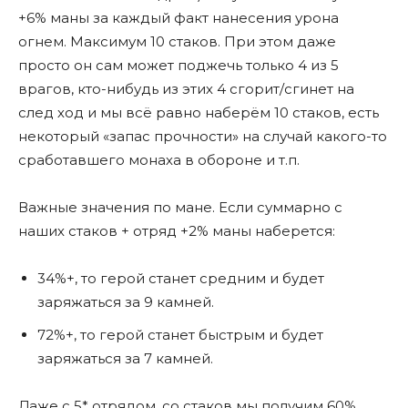
+6% маны за каждый факт нанесения урона
огнем. Максимум 10 стаков. При этом даже
просто он сам может поджечь только 4 из 5
врагов, кто-нибудь из этих 4 сгорит/сгинет на
след ход и мы всë равно наберём 10 стаков, есть
некоторый «запас прочности» на случай какого-то
сработавшего монаха в обороне и т.п.
Важные значения по мане. Если суммарно с
наших стаков + отряд +2% маны наберется:
34%+, то герой станет средним и будет
заряжаться за 9 камней.
72%+, то герой станет быстрым и будет
заряжаться за 7 камней.
Даже с 5* отрядом, со стаков мы получим 60%