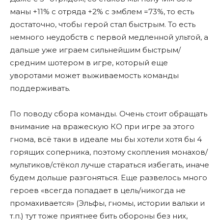
маны +11% с отряда +2% с эмблем =73%, то есть
достаточно, чтобы герой стал быстрым. То есть
немного неудобств с первой медленной ультой, а
дальше уже играем сильнейшим быстрым/
средним шотером в игре, который еще
уворотами может выживаемость команды
поддерживать.
По поводу сбора команды. Очень стоит обращать
внимание на вражескую КО при игре за этого
гнома, всë таки в идеале мы бы хотели хотя бы 4
горящих соперника, поэтому скопления монахов/
мультиков/стёкол лучше стараться избегать, иначе
будем дольше разгоняться. Еще развелось много
героев «всегда попадает в цель/никогда не
промахивается» (Эльфы, гномы, истории вальхи и
т.п.) тут тоже приятнее бить обороны без них,