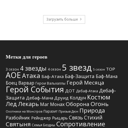
Загрузить больше
Метки для героев
5 звезд
4 звезды
TOP
3 сезон
4 сезон
5 сезон
АОЕ
Атака
Баф-Защита
Баф-Мана
Баф-Атака
Герой Месяца
Боец
Варвар
Герои Вальхаллы
Герой События
Дебаф-
ДОТ
Дебаф-Атака
Костюм
Защита
Колдун
Дебаф-Мана
Друид
Лед
Лекарь
Огонь
Оборона
Маг
Монах
Природа
Паразит
Призыв Дюн
Охотники на Монстров
Связь Стихий
Разбойник
Рыцарь
Рейнджер
Сопротивление
Святыня
Семья Бездны