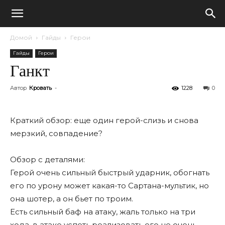
Домой
Гайды
Герои
Гайды
Герои
Ганкт
Автор
Кровать
-
1228
0
Краткий обзор: еще один герой-слизь и снова
мерзкий, совпадение?
Обзор с деталями:
Герой очень сильный быстрый ударник, обогнать
его по урону может какая-то Сартана-мультик, но
она шотер, а он бьет по троим.
Есть сильный баф на атаку, жаль только на три
хода, в атаке успеть реализовать его не очень