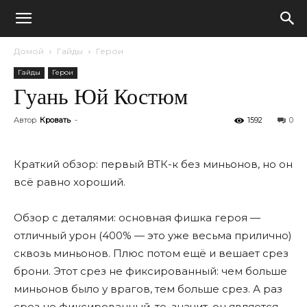
Домой
Гайды
Герои
Гайды
Герои
Гуань Юй Костюм
Автор
Кровать
-
1592
0
Краткий обзор: первый ВТК-к без миньонов, но он
всë равно хороший.
Обзор с деталями: основная фишка героя —
отличный урон (400% — это уже весьма прилично)
сквозь миньонов. Плюс потом ещё и вешает срез
брони. Этот срез не фиксированный: чем больше
миньонов было у врагов, тем больше срез. А раз
срез не фиксированный, то, значит, он является