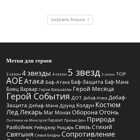
Загрузить больше
Метки для героев
5 звезд
4 звезды
TOP
3 сезон
4 сезон
5 сезон
АОЕ
Атака
Баф-Защита
Баф-Мана
Баф-Атака
Герой Месяца
Боец
Варвар
Герои Вальхаллы
Герой События
Дебаф-
ДОТ
Дебаф-Атака
Костюм
Защита
Колдун
Дебаф-Мана
Друид
Лед
Лекарь
Огонь
Оборона
Маг
Монах
Природа
Паразит
Призыв Дюн
Охотники на Монстров
Связь Стихий
Разбойник
Рыцарь
Рейнджер
Сопротивление
Святыня
Семья Бездны