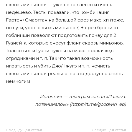
сквозь миньонов — уже не так легко и очень
недёшево. Тесты показали, что комбинация
Гартен+Смарттан на большой срез макс. хп (тоже,
по сути, урон сквозь миньонов) + срез брони от
гоблинши позволяют подготовить почву для 2
Гуаней-к, которые снесут фланг сквозь миньонов.
Только вот и Гуани нужны на макс. прокачке,с
отрядиками и т. п. Так что такая возможность
играть есть и убить Дяо/Чжугэ и т. п. нечисть
сквозь миньонов реально, но это доступно очень
немногим
Источник — телеграм канал «Пазлы с
потенциалом» (https://t.me/goodwin_ep)
Предыдущая статья
Следующая статья