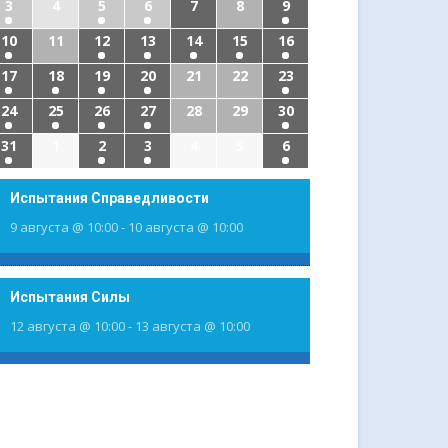
3
4
5
6
7
8
9
10
11
12
13
14
15
16
17
18
19
20
21
22
23
24
25
26
27
28
29
30
31
1
2
3
4
5
6
Испытания Справедливости
9 августа @ 10:00
-
10 августа @ 10:00
Испытания Силы
12 августа @ 10:00
-
13 августа @ 10:00