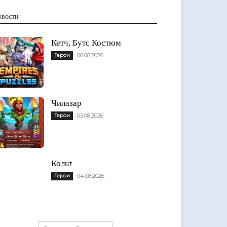
овости
Кетч, Бутс Костюм
Герои
06.08.2026
Чилазар
Герои
05.08.2026
Кольт
Герои
04.08.2026