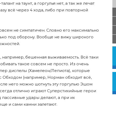
лант на таунт, а горгулья нет, а так же лечат
азу всë через 4 хода, либо при повторной
 совсем не симпатичен. Словно его максимально
ько под оборону. Вообще не вижу широкого
ожностей.
, например, бешенная выживаемость. Всë таки
обивать такое совсем не просто. Из очень
упер диспелы (Хамелеон/Лепиота), которые
с Обходом (например, Норман обходит всë,
после него можно шотнуть эту горгулью Эшом
 всегда отлично играют Суперстихийные герои
 пассивные удары делают, а при их
еще и сами камни залетают.