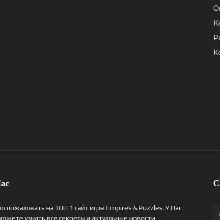
О
К
Р
К
ас
С
о пожаловать на ТОП 1 сайт игры Empires & Puzzles. У Нас
можете узнать все секреты и актуальные новости,