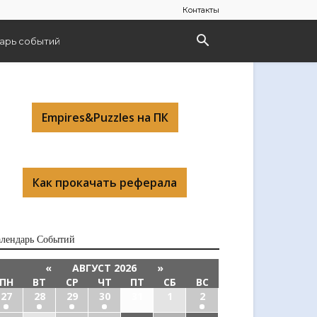
Контакты
арь событий
Empires&Puzzles на ПК
Как прокачать реферала
алендарь Cобытий
«
АВГУСТ 2026
»
ПН
ВТ
СР
ЧТ
ПТ
СБ
ВС
27
28
29
30
31
1
2