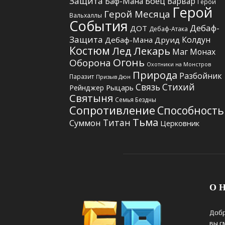
Защита
Боец
Баф-Мана
Варвар
Герои
Герой
Герой Месяца
Вальхаллы
События
Дебаф-
ДОТ
Дебаф-Атака
Защита
Колдун
Дебаф-Мана
Друид
Костюм
Лед
Лекарь
Маг
Монах
Огонь
Оборона
Охотники на Монстров
Природа
Разбойник
Паразит
Призыв Дюн
Связь Стихий
Рыцарь
Рейнджер
Святыня
Семья Бездны
Сопротивление
Способность
Тьма
Титан
Суммон
Церковник
О Н
Добр
вы с