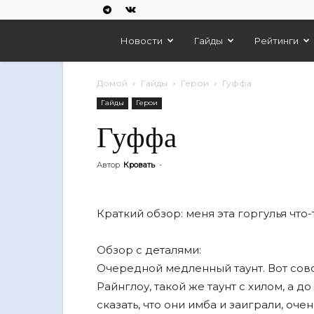
Empires
Новости
Гайды
Рейтинги
And
Домой
Гайды
Герои
Гуффа
Гайды
Герои
Puzzles
Гуффа
Автор
Кровать
-
Краткий обзор: меня эта горгулья что-
Обзор с деталями:
Очередной медленный таунт. Вот со
Райнглоу, такой же таунт с хилом, а до
сказать, что они имба и заиграли, оч