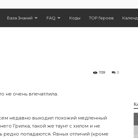
База Знаний
FAQ
Коды
TOP Героев
Календ
1159
0
то не очень впечатлила.
К
всем недавно выходил похожий медленный
 него Грилка, такой же таунт с хилом и не
ень редко попадаются. Явных отличий (кроме