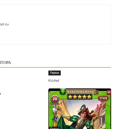
zl.ru
ВТОРА
Герои
Кольт
а
Герои