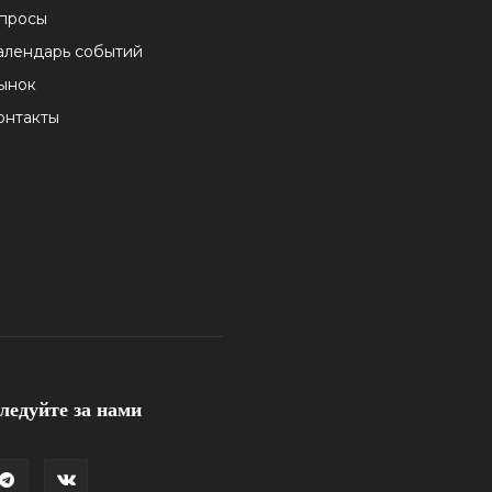
просы
алендарь событий
ынок
онтакты
ледуйте за нами