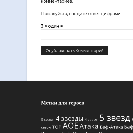
комментариев.
Пожалуйста, введите ответ цифрами:
3 × один =
Метки для героев
5 звезд
4 звезды
3 сезон
4 сезон
АОЕ
Атака
Баф
TOP
Баф-Атака
сезон