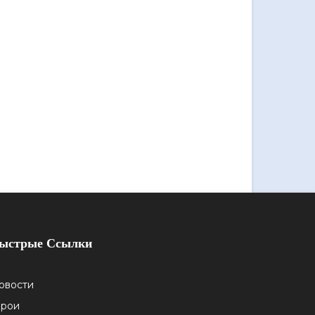
ыстрые Ссылки
овости
ерои