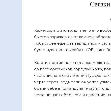
Связки
Кажется, что это то, для чего его во
быстро заряжаться от камней, обраста
побыстрее еще раз зарядиться и сильн
будет чувствовать себя на ОБ, как и
Кстати, против него неплохо может за
со всех союзников горгульи кожу, по
часть численного лечения Гуффа. То, 
черта героя, ведь если он успел ульта
брали себе в команду антитаунт, то д
не защищает еë толком и давление на