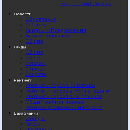
Empires And Puzzles
Новости
Обновления
События
Скидки и Предложения
Баги и Проблемы
Общие
Гайды
Общие
Герои
Миссии
Отряды
Секреты
Рейтинги
Рейтинги героев на Титанах
Рейтинги героев в PVP нападении
Рейтинги героев в PvP защите
Общий рейтинг героев
Рейтинг расположения героев
База Знаний
Отряды
Герои
Постройки