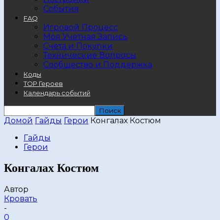
События
FAQ
Игровой Процесс
Моя Учетная Запись
Счета и Покупки
Технические Вопросы
Сообщество и Поддержка
Коды
TOP Героев
Календарь событий
Домой
Гайды
Герои
Конгалах Костюм
Гайды
Герои
Конгалах Костюм
Автор
Кровать
-
0