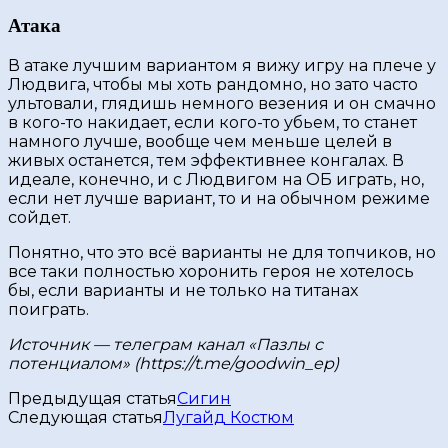
Атака
В атаке лучшим вариантом я вижу игру на плече у
Людвига, чтобы мы хоть рандомно, но зато часто
ультовали, глядишь немного везения и он смачно
в кого-то накидает, если кого-то убьем, то станет
намного лучше, вообще чем меньше целей в
живых останется, тем эффективнее конгалах. В
идеале, конечно, и с Людвигом на ОБ играть, но,
если нет лучше вариант, то и на обычном режиме
сойдет.
Понятно, что это всë варианты не для топчиков, но
все таки полностью хоронить героя не хотелось
бы, если варианты и не только на титанах
поиграть.
Источник — телеграм канал «Пазлы с
потенциалом» (https://t.me/goodwin_ep)
Предыдущая статья
Сигин
Следующая статья
Лугайд Костюм