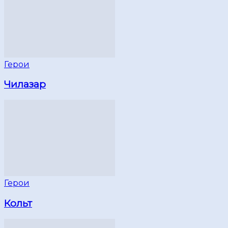
Герои
Чилазар
Герои
Кольт