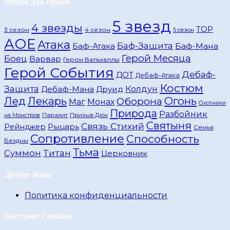
Метки для героев
5 звезд
4 звезды
TOP
3 сезон
4 сезон
5 сезон
АОЕ
Атака
Баф-Защита
Баф-Атака
Баф-Мана
Герой Месяца
Боец
Варвар
Герои Вальхаллы
Герой События
Дебаф-
ДОТ
Дебаф-Атака
Костюм
Защита
Дебаф-Мана
Друид
Колдун
Лед
Лекарь
Огонь
Оборона
Маг
Монах
Охотники
Природа
Разбойник
Паразит
Призыв Дюн
на Монстров
Святыня
Связь Стихий
Рейнджер
Рыцарь
Семья
Сопротивление
Способность
Бездны
Тьма
Титан
Суммон
Церковник
Другие игры
Политика конфиденциальности
Быстрые Ссылки