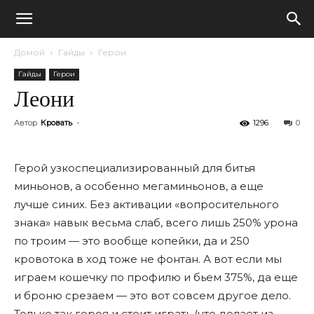
Домой
Гайды
Герои
Гайды
Герои
Леони
Автор
Кровать
-
1296
0
Герой узкоспециализированный для битья
миньонов, а особенно мегаминьонов, а еще
лучше синих. Без активации «вопросительного
знака» навык весьма слаб, всего лишь 250% урона
по троим — это вообще копейки, да и 250
кровотока в ход тоже не фонтан. А вот если мы
играем кошечку по профилю и бьем 375%, да еще
и броню срезаем — это вот совсем другое дело.
Только так героя и стоит играть (что делает из