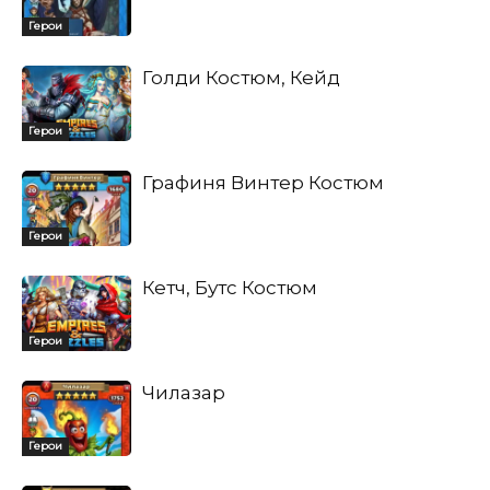
Герои
Голди Костюм, Кейд
Герои
Графиня Винтер Костюм
Герои
Кетч, Бутс Костюм
Герои
Чилазар
Герои