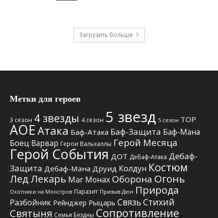
Загрузить больше
Метки для героев
5 звезд
4 звезды
TOP
3 сезон
4 сезон
5 сезон
АОЕ
Атака
Баф-Защита
Баф-Мана
Баф-Атака
Герой Месяца
Боец
Варвар
Герои Вальхаллы
Герой События
Дебаф-
ДОТ
Дебаф-Атака
Костюм
Защита
Колдун
Дебаф-Мана
Друид
Лед
Лекарь
Огонь
Оборона
Маг
Монах
Природа
Паразит
Призыв Дюн
Охотники на Монстров
Связь Стихий
Разбойник
Рыцарь
Рейнджер
Сопротивление
Святыня
Семья Бездны