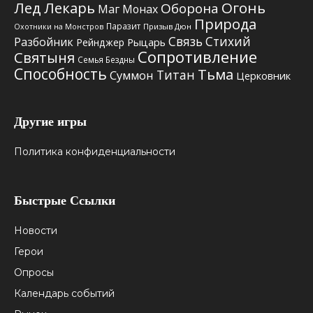
Лед
Лекарь
Огонь
Оборона
Маг
Монах
Природа
Паразит
Призыв Дюн
Охотники на Монстров
Связь Стихий
Разбойник
Рыцарь
Рейнджер
Сопротивление
Святыня
Семья Бездны
Способность
Тьма
Титан
Суммон
Церковник
Другие игры
Политика конфиденциальности
Быстрые Ссылки
Новости
Герои
Опросы
Календарь событий