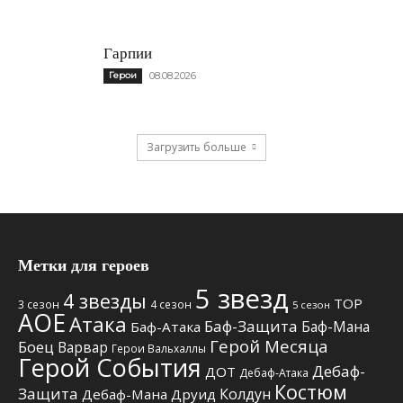
Гарпии
Герои
08.08.2026
Загрузить больше
Метки для героев
5 звезд
4 звезды
TOP
3 сезон
4 сезон
5 сезон
АОЕ
Атака
Баф-Защита
Баф-Мана
Баф-Атака
Герой Месяца
Боец
Варвар
Герои Вальхаллы
Герой События
Дебаф-
ДОТ
Дебаф-Атака
Костюм
Защита
Колдун
Дебаф-Мана
Друид