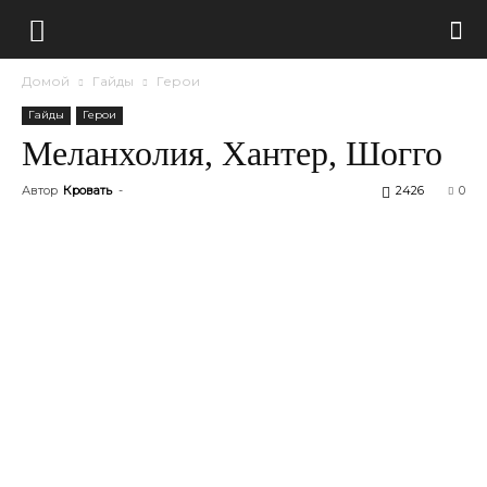
Домой
Гайды
Герои
Гайды
Герои
Меланхолия, Хантер, Шогго
Автор
Кровать
-
2426
0