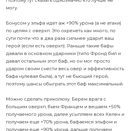
Поэтому тут сказать однозначно кто лучше не
могу.
Бонусом у эльфа идет аж +90% урона (а не атаки)
по целям с оверхп. Это охренеть как много, по
сути почти что в два раза сильнее ударит ваш
герой (если есть оверхп). Раньше такие бафы
давали в основном ударники (типо Фронд бил и
давал остальным этот баф, но он мог просто
ударом своим снести весь овер и эффективность
бафа нулевая была), а тут не бьющий герой,
поэтому шансы обыграть этот баф максимальный.
Можно сделать приколюху. Берем врага с
большим оверхп, бьем Францем и вешаем +50%
получаемого урона, далее усыпляем всех Келен и
получаем еще +70% урона, бафаемся эльфом и
получаем еще +90% урона, дальше получаем