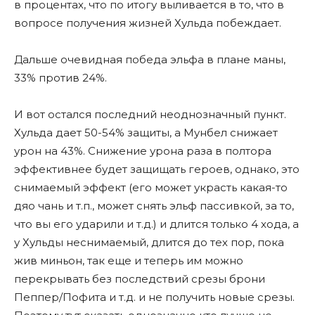
в процентах, что по итогу выливается в то, что в
вопросе получения жизней Хульда побеждает.
Дальше очевидная победа эльфа в плане маны,
33% против 24%.
И вот остался последний неоднозначный пункт.
Хульда дает 50-54% защиты, а Мунбел снижает
урон на 43%. Снижение урона раза в полтора
эффективнее будет защищать героев, однако, это
снимаемый эффект (его может украсть какая-то
дяо чань и т.п., может снять эльф пассивкой, за то,
что вы его ударили и т.д.) и длится только 4 хода, а
у Хульды неснимаемый, длится до тех пор, пока
жив миньон, так еще и теперь им можно
перекрывать без последствий срезы брони
Пеппер/Пофита и т.д. и не получить новые срезы.