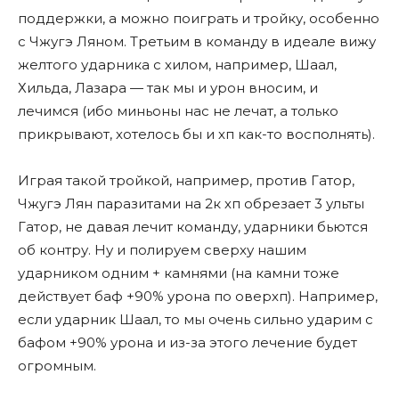
поддержки, а можно поиграть и тройку, особенно
с Чжугэ Ляном. Третьим в команду в идеале вижу
желтого ударника с хилом, например, Шаал,
Хильда, Лазара — так мы и урон вносим, и
лечимся (ибо миньоны нас не лечат, а только
прикрывают, хотелось бы и хп как-то восполнять).
Играя такой тройкой, например, против Гатор,
Чжугэ Лян паразитами на 2к хп обрезает 3 ульты
Гатор, не давая лечит команду, ударники бьются
об контру. Ну и полируем сверху нашим
ударником одним + камнями (на камни тоже
действует баф +90% урона по оверхп). Например,
если ударник Шаал, то мы очень сильно ударим с
бафом +90% урона и из-за этого лечение будет
огромным.