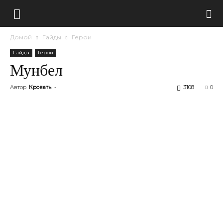
Домой
Гайды
Герои
Гайды
Герои
Мунбел
Автор
Кровать
-
3108
0