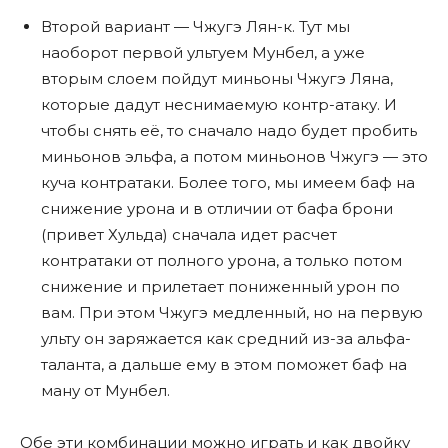
Второй вариант — Чжугэ Лян-к. Тут мы
наоборот первой ультуем Мунбел, а уже
вторым слоем пойдут миньоны Чжугэ Ляна,
которые дадут неснимаемую контр-атаку. И
чтобы снять еë, то сначало надо будет пробить
миньонов эльфа, а потом миньонов Чжугэ — это
куча контратаки. Более того, мы имеем баф на
снижение урона и в отличии от бафа брони
(привет Хульда) сначала идет расчет
контратаки от полного урона, а только потом
снижение и прилетает пониженный урон по
вам. При этом Чжугэ медленный, но на первую
ульту он заряжается как средний из-за альфа-
таланта, а дальше ему в этом поможет баф на
ману от Мунбел.
Обе эти комбинации можно играть и как двойку