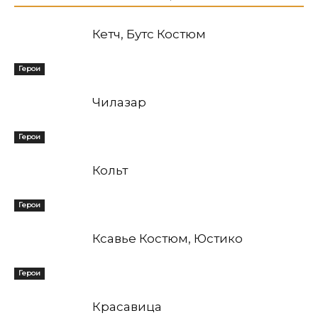
Кетч, Бутс Костюм
Герои
Чилазар
Герои
Кольт
Герои
Ксавье Костюм, Юстико
Герои
Красавица