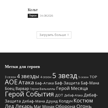
Кольт
Герои
04.08.2026
Загрузить больше
Метки для героев
5 звезд
4 звезды
TOP
3 сезон
4 сезон
5 сезон
АОЕ
Атака
Баф-Защита
Баф-Мана
Баф-Атака
Герой Месяца
Боец
Варвар
Герои Вальхаллы
Герой События
Дебаф-
ДОТ
Дебаф-Атака
Костюм
Защита
Колдун
Дебаф-Мана
Друид
Лед
Лекарь
Огонь
Оборона
Маг
Монах