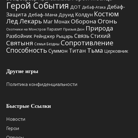
Герой События
Дебаф-
ДОТ
Дебаф-Атака
Костюм
Защита
Колдун
Дебаф-Мана
Друид
Лед
Лекарь
Огонь
Оборона
Маг
Монах
Природа
Паразит
Призыв Дюн
Охотники на Монстров
Связь Стихий
Разбойник
Рыцарь
Рейнджер
Сопротивление
Святыня
Семья Бездны
Способность
Тьма
Титан
Суммон
Церковник
Другие игры
Политика конфиденциальности
Быстрые Ссылки
Новости
Герои
Опросы