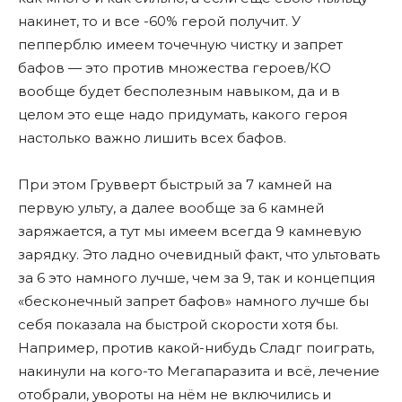
накинет, то и все -60% герой получит. У
пепперблю имеем точечную чистку и запрет
бафов — это против множества героев/КО
вообще будет бесполезным навыком, да и в
целом это еще надо придумать, какого героя
настолько важно лишить всех бафов.
При этом Грувверт быстрый за 7 камней на
первую ульту, а далее вообще за 6 камней
заряжается, а тут мы имеем всегда 9 камневую
зарядку. Это ладно очевидный факт, что ультовать
за 6 это намного лучше, чем за 9, так и концепция
«бесконечный запрет бафов» намного лучше бы
себя показала на быстрой скорости хотя бы.
Например, против какой-нибудь Сладг поиграть,
накинули на кого-то Мегапаразита и всë, лечение
отобрали, увороты на нëм не включились и