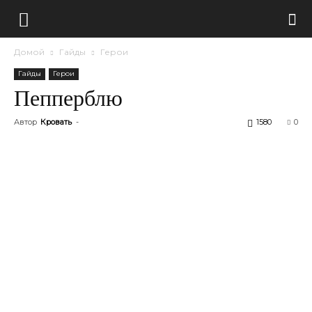
Домой
Гайды
Герои
Гайды
Герои
Пепперблю
Автор
Кровать
-
1580
0