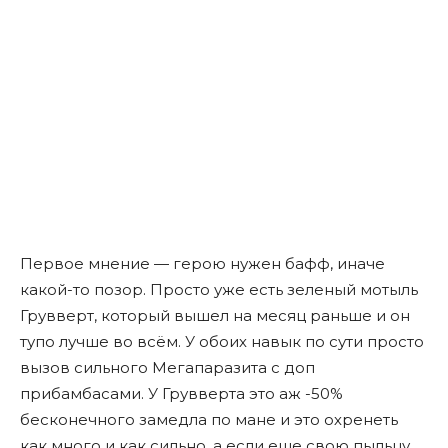
Первое мнение — герою нужен бафф, иначе
какой-то позор. Просто уже есть зеленый мотыль
Грувверт, который вышел на месяц раньше и он
тупо лучше во всём. У обоих навык по сути просто
вызов сильного Мегапаразита с доп
прибамбасами. У Грувверта это аж -50%
бесконечного замедла по мане и это охренеть
как много и как сильно, а если еще свою пыльцу