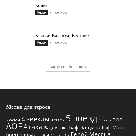
Кольт
Герои
04.08.2026
Ксавье Костюм, Юстико
Герои
04.08.2026
Загрузить больше
Метки для героев
5 звезд
4 звезды
TOP
3 сезон
4 сезон
5 сезон
АОЕ
Атака
Баф-Защита
Баф-Мана
Баф-Атака
Герой Месяца
Боец
Варвар
Герои Вальхаллы