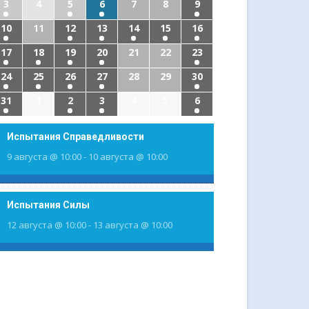
3
4
5
6
7
8
9
10
11
12
13
14
15
16
17
18
19
20
21
22
23
24
25
26
27
28
29
30
31
1
2
3
4
5
6
Испытания Справедливости
9 августа @ 10:00
-
10 августа @ 10:00
Испытания Силы
12 августа @ 10:00
-
13 августа @ 10:00