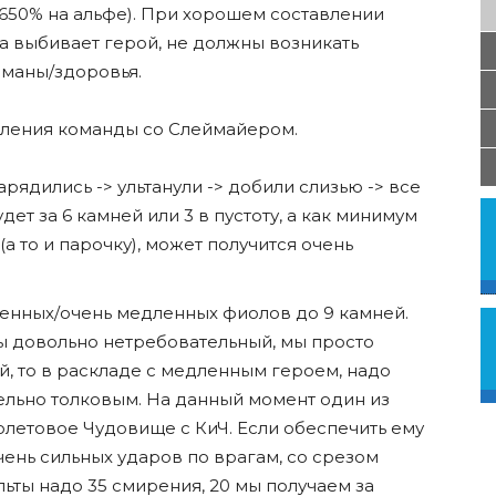
650% на альфе). При хорошем составлении
а выбивает герой, не должны возникать
 маны/здоровья.
вления команды со Слеймайером.
ядились -> ультанули -> добили слизью -> все
ет за 6 камней или 3 в пустоту, а как минимум
а то и парочку), может получится очень
ленных/очень медленных фиолов до 9 камней.
 довольно нетребовательный, мы просто
й, то в раскладе с медленным героем, надо
ельно толковым. На данный момент один из
олетовое Чудовище с КиЧ. Если обеспечить ему
очень сильных ударов по врагам, со срезом
льты надо 35 смирения, 20 мы получаем за