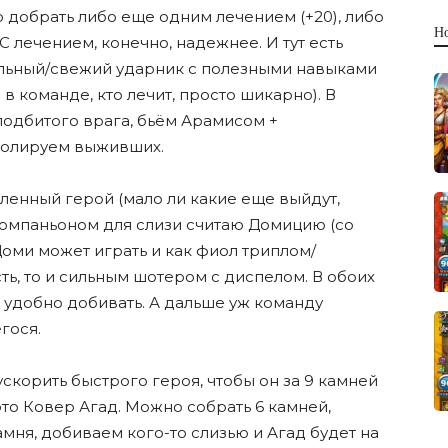
 добрать либо еще одним лечением (+20), либо
Н
 С лечением, конечно, надежнее. И тут есть
ильный/свежий ударник с полезными навыками
в команде, кто лечит, просто шикарно). В
одбитого врага, бьëм Арамисом +
полируем выживших.
ленный герой (мало ли какие еще выйдут,
омпаньоном для слизи считаю Домицию (со
Доми может играть и как фиол триплом/
ть, то и сильным шотером с диспелом. В обоих
удобно добивать. А дальше уж команду
гося.
скорить быстрого героя, чтобы он за 9 камней
это Ковер Агад. Можно собрать 6 камней,
амня, добиваем кого-то слизью и Агад будет на