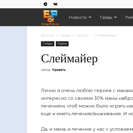
Empires
Новости
Гайды
Рей
And
Домой
Гайды
Герои
Слеймайер
Гайды
Герои
Puzzles
Слеймайер
Автор
Кровать
-
Лично я очень люблю героев с манам
интересно со своими 30% маны наброс
лечением, чтоб можно было играть ка
еще и иметь лечение/выживание. И но
Да, и мана, и лечение у нас с условие