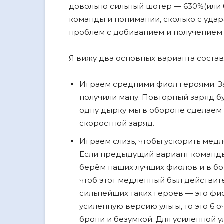
довольно сильный шотер — 630%(или 
команды и понимании, сколько с удар
проблем с добиванием и получением
Я вижу два основных варианта соста
Играем средними фиол героями. Зар
получили ману. Повторный заряд буд
одну дырку мы в обороне сделаем (
скоростной заряд.
Играем слизь, чтобы ускорить мед
Если предыдущий вариант команды
берëм наших лучших фиолов и в бо
чтоб этот медленный был действит
сильнейших таких героев — это фи
усиленную версию ульты, то это 6 
брони и безумкой. Для усиленной у