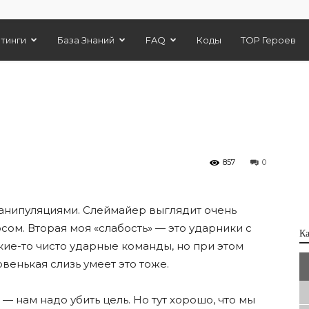
тинги
База Знаний
FAQ
Коды
TOP Героев
857
0
анипуляциями. Слеймайер выглядит очень
ом. Вторая моя «слабость» — это ударники с
К
кие-то чисто ударные команды, но при этом
венькая слизь умеет это тоже.
м — нам надо убить цель. Но тут хорошо, что мы