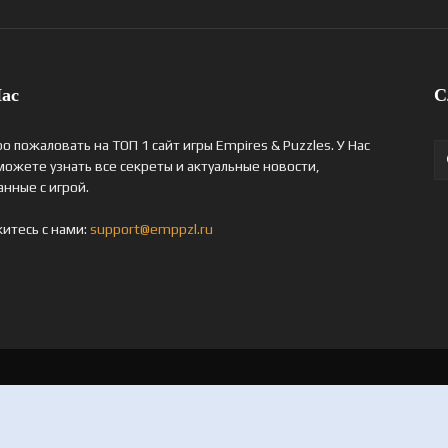
ас
С
о пожаловать на ТОП 1 сайт игры Empires & Puzzles. У Нас
можете узнать все секреты и актуальные новости,
анные с игрой.
итесь с нами:
support@emppzl.ru