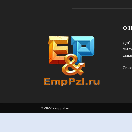
О Н
Добр
вы с
связ
Свяж
© 2022 emppzl.ru