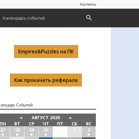
Контакты
Календарь событий
Empires&Puzzles на ПК
Как прокачать реферала
алендарь Cобытий
«
АВГУСТ 2026
»
ПН
ВТ
СР
ЧТ
ПТ
СБ
ВС
27
28
29
30
31
1
2