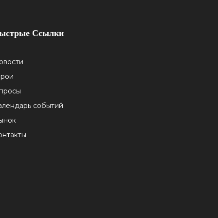
ыстрые Ссылки
овости
ерои
просы
алендарь событий
ынок
онтакты