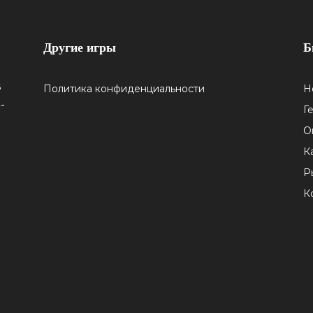
Другие игры
Б
5
Политика конфиденциальности
Н
-
Г
О
К
Р
К