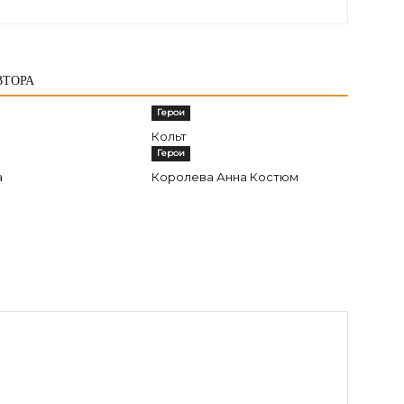
ВТОРА
Герои
Кольт
Герои
а
Королева Анна Костюм