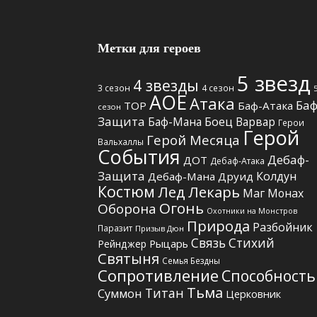
Метки для героев
5 звезд
4 звезды
3 сезон
4 сезон
АОЕ
Атака
Баф
TOP
Баф-Атака
сезон
Защита
Боец
Баф-Мана
Варвар
Герои
Герой
Герой Месяца
Вальхаллы
События
Дебаф-
ДОТ
Дебаф-Атака
Защита
Колдун
Дебаф-Мана
Друид
Костюм
Лед
Лекарь
Маг
Монах
Огонь
Оборона
Охотники на Монстров
Природа
Разбойник
Паразит
Призыв Дюн
Связь Стихий
Рыцарь
Рейнджер
Святыня
Семья Бездны
Сопротивление
Способность
Тьма
Титан
Суммон
Церковник