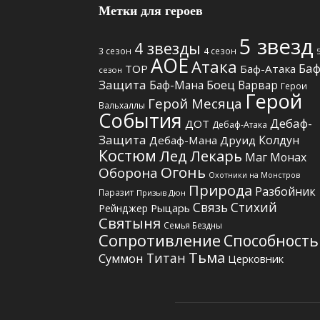
Метки для героев
5 звезд
4 звезды
3 сезон
4 сезон
АОЕ
Атака
Баф
TOP
Баф-Атака
сезон
Защита
Боец
Баф-Мана
Варвар
Герои
Герой
Герой Месяца
Вальхаллы
События
Дебаф-
ДОТ
Дебаф-Атака
Защита
Колдун
Дебаф-Мана
Друид
Костюм
Лед
Лекарь
Маг
Монах
Огонь
Оборона
Охотники на Монстров
Природа
Разбойник
Паразит
Призыв Дюн
Связь Стихий
Рыцарь
Рейнджер
Святыня
Семья Бездны
Сопротивление
Способность
Тьма
Титан
Суммон
Церковник