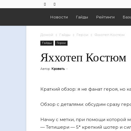
Empires
Новости
Гайды
Рейтинги
Баз
And
Домой
Гайды
Герои
Яххотеп Костюм
Гайды
Герои
Puzzles
Яххотеп Костюм
Автор
Кровать
-
Краткий обзор: я не фанат героя, но к
Обзор с деталями: обсудим сразу гер
Начну с метки, при помощи которой м
— Тетишери — 5* крепкий шотер и сил