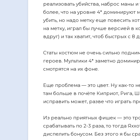
реализовать убийства, наброс маны и т
более, что на уровне 4* доминируют м
убить, но надо метку еще повесить хот
на метку, играл бы лучше версией в к
вдруг) и так хватит, чтоб быстрых с 8 д
Статы костюм не очень сильно подним
героев. Мультики 4* заметно доминиру
смотрятся на их фоне.
Еще проблема — это цвет. Ну как-то 
там больше в почёте Киприот, Рига, Ш
исправить может, разве что играть про
Из реально приятных фишек — это тро
срабатывать по 2-3 раза, то тогда Яхх
диспелить бонусом. Без этого я бы ср