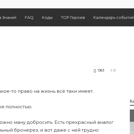
а Знаний
FAQ
Коды
TOP Героев
Календарь событий
1363
0
акое-то право на жизнь всë таки имеет.
К
оя полностью.
ожно ману добросить. Есть прекрасный аналог
ьный бронерез, и вот даже с ней трудно