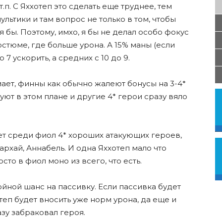
.п. С Яххотеп это сделать еще труднее, тем
ультики и там вопрос не только в том, чтобы
я бы. Поэтому, имхо, я бы не делал особо фокус
остюме, где больше урона. А 15% маны (если
о 7 ускорить, а средних с 10 до 9.
ает, финны как обычно жалеют бонусы на 3-4*
ют в этом плане и другие 4* герои сразу вяло
нет среди фиол 4* хороших атакующих героев,
архай, Аннабель. И одна Яххотеп мало что
сто в фиол моно из всего, что есть.
йной шанс на пассивку. Если пассивка будет
отеп будет вносить уже норм урона, да еще и
азу забраковал героя.