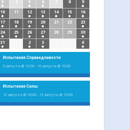
3
4
5
6
7
8
9
10
11
12
13
14
15
16
17
18
19
20
21
22
23
24
25
26
27
28
29
30
31
1
2
3
4
5
6
Испытания Справедливости
9 августа @ 10:00
-
10 августа @ 10:00
Испытания Силы
12 августа @ 10:00
-
13 августа @ 10:00