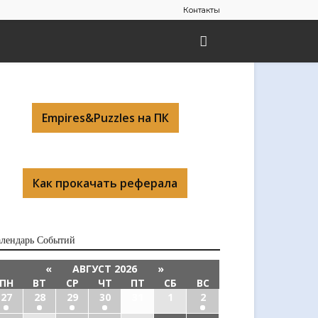
Контакты
Empires&Puzzles на ПК
Как прокачать реферала
алендарь Cобытий
«
АВГУСТ 2026
»
ПН
ВТ
СР
ЧТ
ПТ
СБ
ВС
27
28
29
30
31
1
2