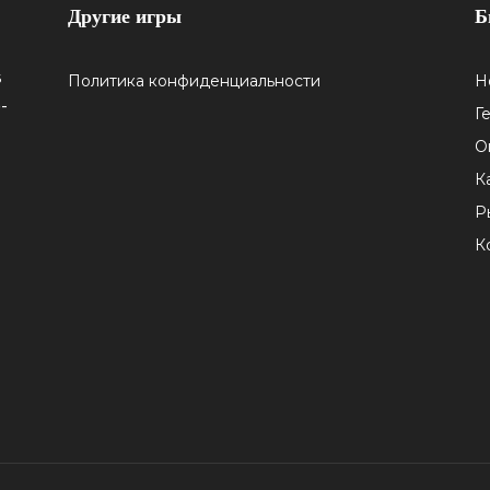
Другие игры
Б
5
Политика конфиденциальности
Н
-
Г
О
К
Р
К