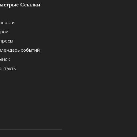
ыстрые Ссылки
овости
ерои
просы
алендарь событий
ынок
онтакты