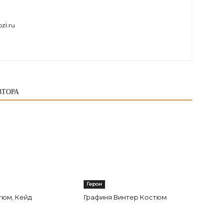
zl.ru
ВТОРА
Герои
тюм, Кейд
Графиня Винтер Костюм