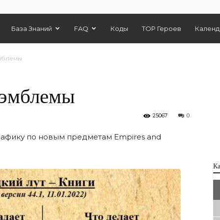
База Знаний
FAQ
Коды
TOP Героев
Календ
эмблемы
 эмблемы
25067
0
афику по новым предметам Empires and
К