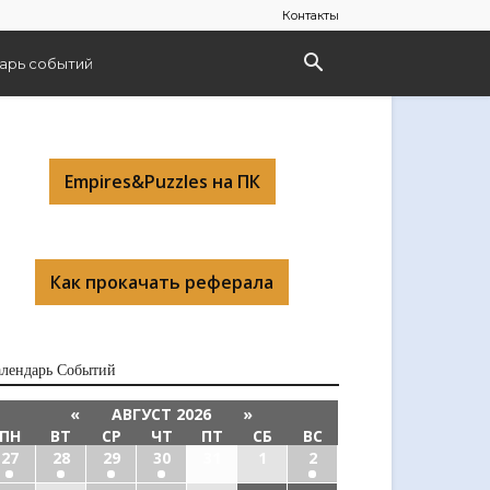
Контакты
арь событий
Empires&Puzzles на ПК
Как прокачать реферала
алендарь Cобытий
«
АВГУСТ 2026
»
ПН
ВТ
СР
ЧТ
ПТ
СБ
ВС
27
28
29
30
31
1
2