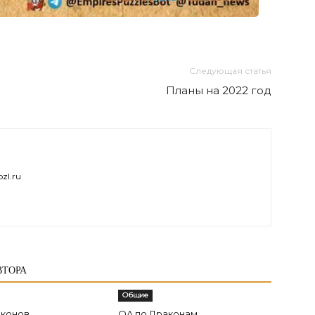
Следующая статья
Планы на 2022 год
zl.ru
ВТОРА
Общие
аконов
QA по Драконам