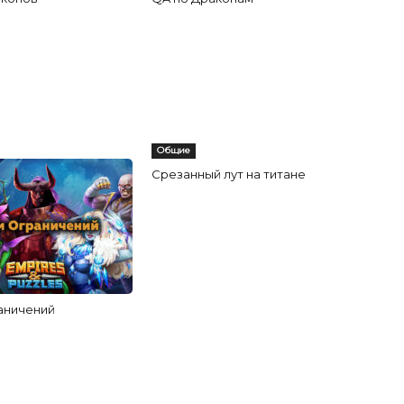
Общие
Срезанный лут на титане
аничений