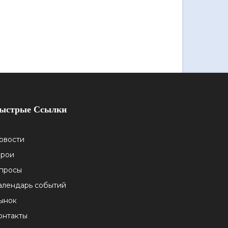
ыстрые Ссылки
овости
ерои
просы
алендарь событий
ынок
онтакты