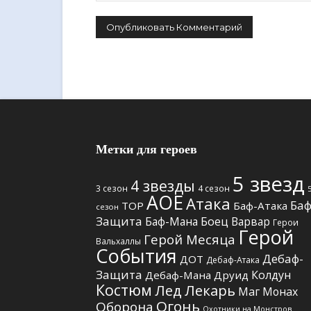
Метки для героев
5 звезд
4 звезды
3 сезон
4 сезон
АОЕ
Атака
Баф
TOP
Баф-Атака
сезон
Защита
Боец
Баф-Мана
Варвар
Герои
Герой
Герой Месяца
Вальхаллы
События
Дебаф-
ДОТ
Дебаф-Атака
Защита
Колдун
Дебаф-Мана
Друид
Костюм
Лед
Лекарь
Маг
Монах
Огонь
Оборона
Охотники на Монстров