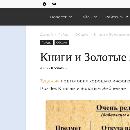
Empires
Новости
Гайды
Рейтинги
And
Домой
Гайды
Общие
Книги и Золотые 
Гайды
Общие
Puzzles
Книги и Золотые
Автор
Кровать
-
Туданыч
подготовил хорошую инфогр
Puzzles Книгам и Золотым Эмблемам.