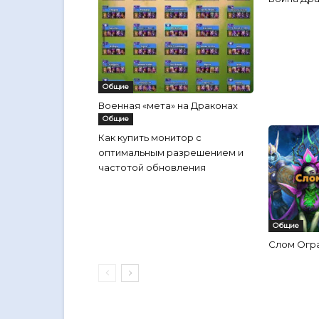
Общие
Военная «мета» на Драконах
Общие
Как купить монитор с
оптимальным разрешением и
частотой обновления
Общие
Слом Огр