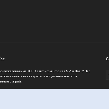
ас
С
о пожаловать на ТОП 1 сайт игры Empires & Puzzles. У Нас
можете узнать все секреты и актуальные новости,
анные с игрой.
итесь с нами:
support@emppzl.ru