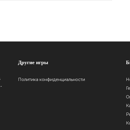
Другие игры
Б
5
Политика конфиденциальности
Н
-
Г
О
К
Р
К