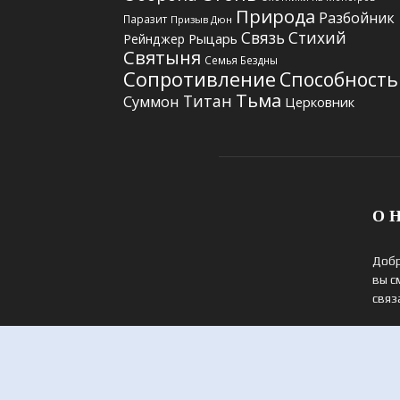
Природа
Разбойник
Паразит
Призыв Дюн
Связь Стихий
Рыцарь
Рейнджер
Святыня
Семья Бездны
Сопротивление
Способность
Тьма
Титан
Суммон
Церковник
О Н
Добр
вы с
связ
Свяж