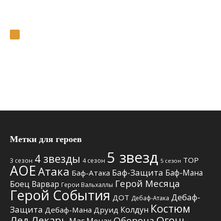
Метки для героев
5 звезд
4 звезды
TOP
3 сезон
4 сезон
5 сезон
АОЕ
Атака
Баф-Защита
Баф-Мана
Баф-Атака
Герой Месяца
Боец
Варвар
Герои Вальхаллы
Герой События
Дебаф-
ДОТ
Дебаф-Атака
Костюм
Защита
Колдун
Дебаф-Мана
Друид
Лед
Лекарь
Огонь
Оборона