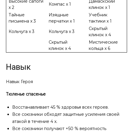
Высокие сапоги
Дамаскский
Компас x 1
x 2
клинок x 1
Тайные
Изящные
Учебник
письмена x 3
перчатки x 1
тактики x 1
Скрытый
Кольчуга x 3
Кольчуга x 3
клинок x 4
Скрытый
Мистические
клинок x 4
кольца x 6
Навык
Навык Героя
Тюленье спасенье
Восстанавливает 45 % здоровья всех героев.
Все союзники обходят защитные усиления своей
атакой в течение 4 х.
Все союзники получают +50 % вероятность