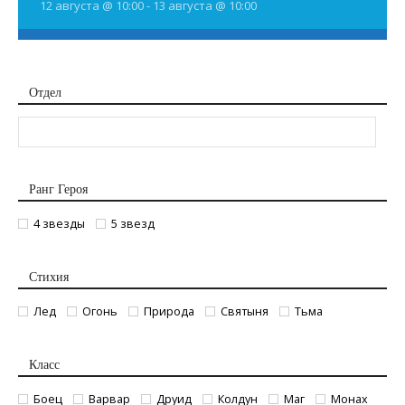
12 августа @ 10:00
-
13 августа @ 10:00
Отдел
Ранг Героя
4 звезды
5 звезд
Стихия
Лед
Огонь
Природа
Святыня
Тьма
Класс
Боец
Варвар
Друид
Колдун
Маг
Монах