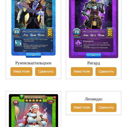
Румпельштильцхен
Ригард
Read more
Сравнить
Read more
Сравнить
Леонидас
Read more
Сравнить