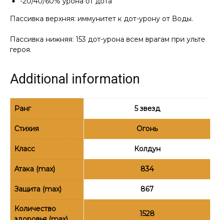
-20/40/60% урона от дота
Пассивка верхняя: иммунитет к дот-урону от Воды.
Пассивка нижняя: 153 дот-урона всем врагам при ульте
героя.
Additional information
Ранг
5 звезд
Стихия
Огонь
Класс
Колдун
Атака (max)
834
Защита (max)
867
Количество
1528
здоровья (max)