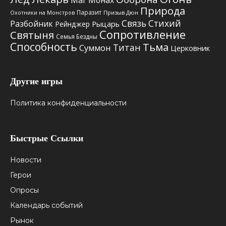
Маг
Монах
Природа
Паразит
Призыв Дюн
Охотники на Монстров
Связь Стихий
Разбойник
Рыцарь
Рейнджер
Сопротивление
Святыня
Семья Бездны
Способность
Тьма
Титан
Суммон
Церковник
Другие игры
Политика конфиденциальности
Быстрые Ссылки
Новости
Герои
Опросы
Календарь событий
Рынок