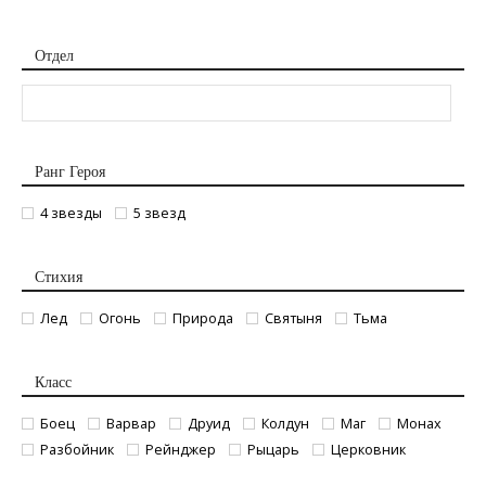
Отдел
Ранг Героя
4 звезды
5 звезд
Стихия
Лед
Огонь
Природа
Святыня
Тьма
Класс
Боец
Варвар
Друид
Колдун
Маг
Монах
Разбойник
Рейнджер
Рыцарь
Церковник