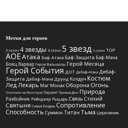
Метки для героев
5 звезд
4 звезды
TOP
3 сезон
4 сезон
5 сезон
АОЕ
Атака
Баф-Защита
Баф-Мана
Баф-Атака
Герой Месяца
Боец
Варвар
Герои Вальхаллы
Герой События
Дебаф-
ДОТ
Дебаф-Атака
Костюм
Защита
Колдун
Дебаф-Мана
Друид
Лед
Лекарь
Огонь
Оборона
Маг
Монах
Природа
Паразит
Призыв Дюн
Охотники на Монстров
Связь Стихий
Разбойник
Рыцарь
Рейнджер
Сопротивление
Святыня
Семья Бездны
Способность
Тьма
Титан
Суммон
Церковник