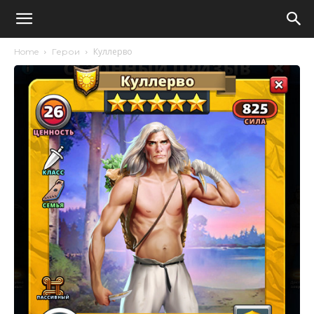
Куллерво
Home
Герои