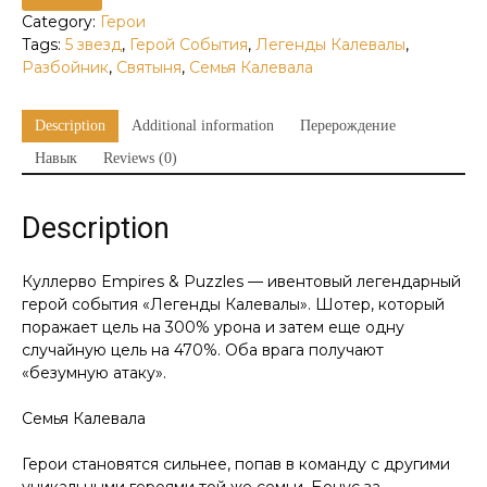
Category:
Герои
Tags:
5 звезд
,
Герой События
,
Легенды Калевалы
,
Разбойник
,
Святыня
,
Семья Калевала
Description
Additional information
Перерождение
Навык
Reviews (0)
Description
Куллерво Empires & Puzzles — ивентовый легендарный
герой события «Легенды Калевалы». Шотер, который
поражает цель на 300% урона и затем еще одну
случайную цель на 470%. Оба врага получают
«безумную атаку».
Семья Калевала
Герои становятся сильнее, попав в команду с другими
уникальными героями той же семьи. Бонус за