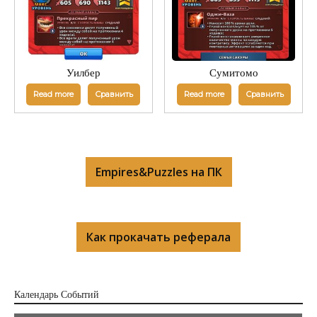
Уилбер
Сумитомо
Read more
Сравнить
Read more
Сравнить
Empires&Puzzles на ПК
Как прокачать реферала
Календарь Cобытий