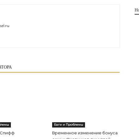
Н
zl.ru
ВТОРА
блемы
Баги и Проблемы
 Спифф
Временное изменение бонуса