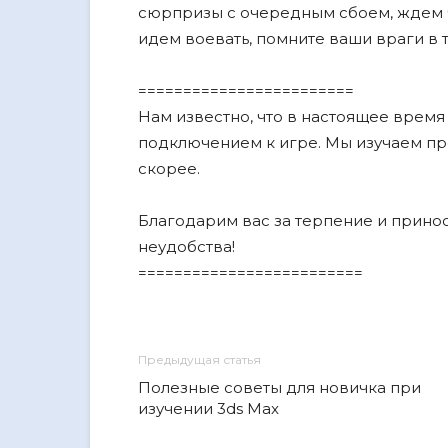
сюрпризы с очередным сбоем, ждем ч
идем воевать, помните ваши враги в
========================
Нам известно, что в настоящее время
подключением к игре. Мы изучаем пр
скорее.
Благодарим вас за терпение и прино
неудобства!
=========================
Предыдущая статья
Полезные советы для новичка при
изучении 3ds Max