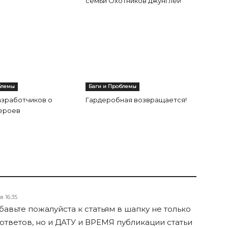
семьи Охотников джунглей
блемы
Баги и Проблемы
азработчиков о
Гардеробная возвращается!
героев
 в 16:35
авьте пожалуйста к статьям в шапку не только
 ответов, но и ДАТУ и ВРЕМЯ публикации статьи