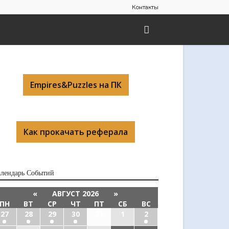
Контакты
Empires&Puzzles на ПК
Как прокачать реферала
алендарь Cобытий
«
АВГУСТ 2026
»
ПН
ВТ
СР
ЧТ
ПТ
СБ
ВС
27
28
29
30
31
1
2