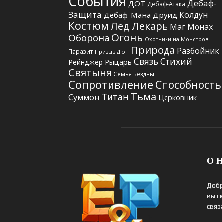
События
Дебаф-
ДОТ
Дебаф-Атака
Защита
Колдун
Дебаф-Мана
Друид
Костюм
Лед
Лекарь
Маг
Монах
Огонь
Оборона
Охотники на Монстров
Природа
Разбойник
Паразит
Призыв Дюн
Связь Стихий
Рыцарь
Рейнджер
Святыня
Семья Бездны
Сопротивление
Способность
Тьма
Титан
Суммон
Церковник
О Н
Добр
вы с
связ