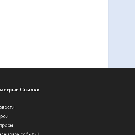
ыстрые Ссылки
овости
ерои
просы
алендарь событий