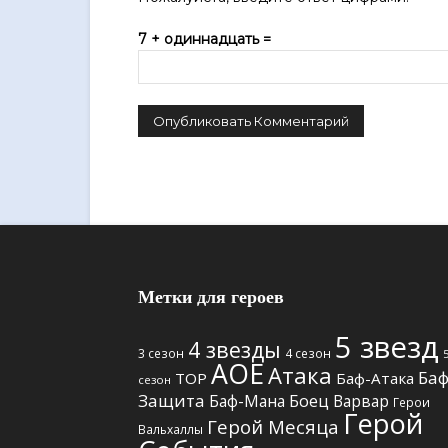
7 + одиннадцать =
Метки для героев
5 звезд
4 звезды
3 сезон
4 сезон
АОЕ
Атака
Баф
TOP
Баф-Атака
сезон
Защита
Боец
Баф-Мана
Варвар
Герои
Герой
Герой Месяца
Вальхаллы