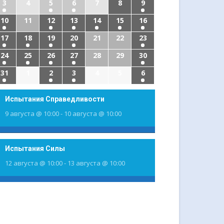
3
4
5
6
7
8
9
10
11
12
13
14
15
16
17
18
19
20
21
22
23
24
25
26
27
28
29
30
31
1
2
3
4
5
6
Испытания Справедливости
9 августа @ 10:00
-
10 августа @ 10:00
Испытания Силы
12 августа @ 10:00
-
13 августа @ 10:00