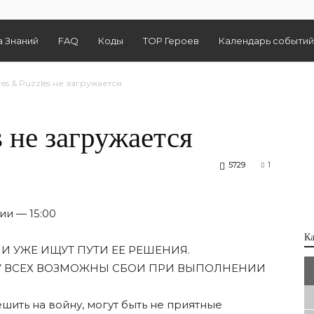
а Знаний
FAQ
Коды
TOP Героев
Календарь событий
es & Puzzles не загружается
s не загружается
5729
1
ии — 15:00
К
И УЖЕ ИЩУТ ПУТИ ЕЕ РЕШЕНИЯ.
У ВСЕХ ВОЗМОЖНЫ СБОИ ПРИ ВЫПОЛНЕНИИ
шить на войну, могут быть не приятные