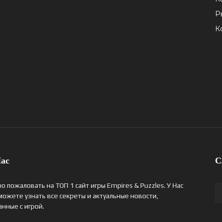
Р
К
ас
С
о пожаловать на ТОП 1 сайт игры Empires & Puzzles. У Нас
можете узнать все секреты и актуальные новости,
анные с игрой.