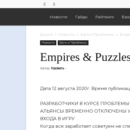
Empires
Новости
Гайды
Рейтинги
Баз
And
Домой
Новости
Баги и Проблемы
Empir
Новости
Баги и Проблемы
Puzzles
Empires & Puzzle
Автор
Кровать
-
Дата 12 августа 2020г. Время публикац
РАЗРАБОТЧИКИ В КУРСЕ ПРОБЛЕМЫ 
АЛЬЯНСЫ ВРЕМЕННО ОТКЛЮЧЕНЫ 
ВХОДА В ИГРУ
Когда все заработает советуем не спе